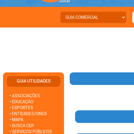
GUIA UTILIDADES
• ASSOCIAÇÕES
• EDUCAÇÃO
• ESPORTES
• ENTIDADES/ONGS
• MAPA
• BUSCA CEP
• SERVIÇOS PÚBLICOS