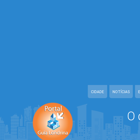
Warning
: Illegal string offset 'CONFIDENCIAL' in
/home/portalguialond
Warning
: Illegal string offset 'TELEFONE_1' in
/home/portalguialondr
Warning
: Illegal string offset 'TELEFONE_2' in
/home/portalguialondr
Warning
: Illegal string offset 'EMAIL' in
/home/portalguialondrina/ww
Warning
: Illegal string offset 'URL_CADASTRO' in
/home/portalguial
Warning
: Illegal string offset 'DATA_CADASTRO' in
/home/portalguia
Warning
: Illegal string offset 'ATIVO' in
/home/portalguialondrina/ww
CIDADE
NOTÍCIAS
O 