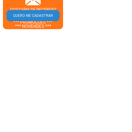
GOSTARIA DE RECEBER?
** CUPOM DESCONTO **
*** PROMOÇÕES ***
*** NOVIDADES ***
DO PORTAL GUIA LONDRINA
EM SEU E-MAIL?