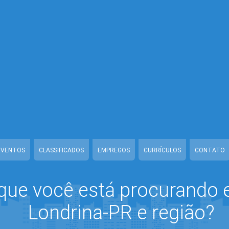
rina/www/class-mb/Seguranca.Class.php
on line
37
ina/www/class-mb/Seguranca.Class.php
on line
37
ina/www/class-mb/Seguranca.Class.php
on line
37
w/class-mb/Seguranca.Class.php
on line
37
ondrina/www/class-mb/Seguranca.Class.php
on line
37
londrina/www/class-mb/Seguranca.Class.php
on line
37
w/class-mb/Seguranca.Class.php
on line
37
EVENTOS
CLASSIFICADOS
EMPREGOS
CURRÍCULOS
CONTATO
que você está procurando
Londrina-PR e região?