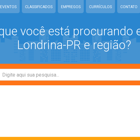
EVENTOS
CLASSIFICADOS
EMPREGOS
CURRÍCULOS
CONTATO
que você está procurando
Londrina-PR e região?