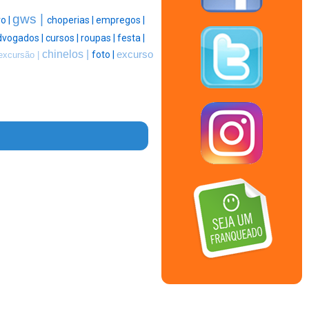
gws |
o |
choperias |
empregos |
dvogados |
cursos |
roupas |
festa |
chinelos |
foto |
excurso
excursão |