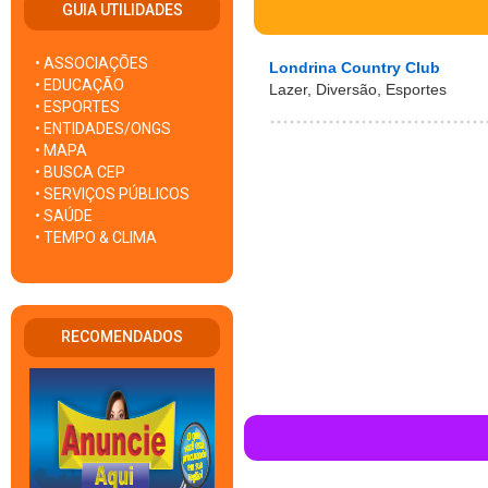
GUIA UTILIDADES
• ASSOCIAÇÕES
Londrina Country Club
• EDUCAÇÃO
Lazer, Diversão, Esportes
• ESPORTES
• ENTIDADES/ONGS
• MAPA
• BUSCA CEP
• SERVIÇOS PÚBLICOS
• SAÚDE
• TEMPO & CLIMA
RECOMENDADOS