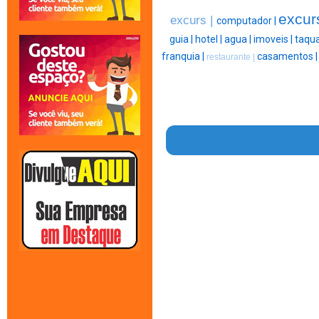
excur
excurs |
computador |
guia |
hotel |
agua |
imoveis |
taqua
franquia |
casamentos 
restaurante |