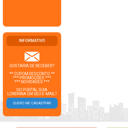
INFORMATIVO
GOSTARIA DE RECEBER?
** CUPOM DESCONTO **
*** PROMOÇÕES ***
*** NOVIDADES ***
DO PORTAL GUIA
LONDRINA EM SEU E-MAIL?