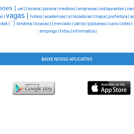
soes |
uel |
|
livraria |
piscina |
medicos |
empresas |
restaurantes |
carr
vagas |
ri |
hoteis |
academias |
a |
locadoras |
mapa |
prefeitura |
a
' |
|
disk |
londrina |
locacao |
|
mercado |
carros |
pizzarias |
curso |
sites |
|
emprego |
fotos |
informatica |
BAIXE NOSSO APLICATIVO