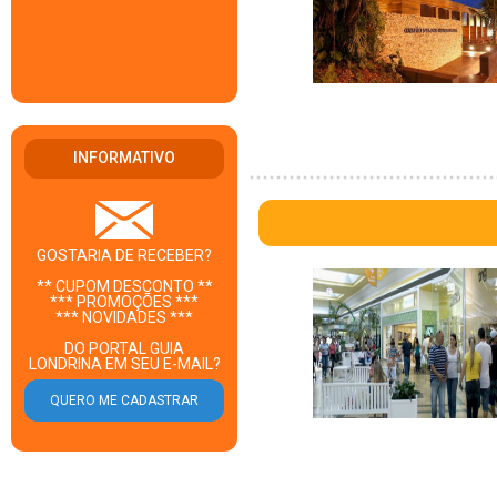
INFORMATIVO
GOSTARIA DE RECEBER?
** CUPOM DESCONTO **
*** PROMOÇÕES ***
*** NOVIDADES ***
DO PORTAL GUIA
LONDRINA EM SEU E-MAIL?