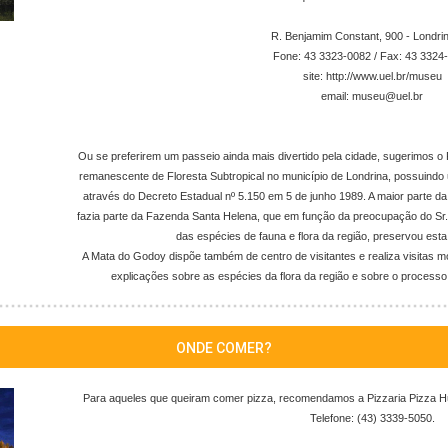
R. Benjamim Constant, 900 - Londri
Fone: 43 3323-0082 / Fax: 43 3324
site: http://www.uel.br/museu
email: museu@uel.br
Ou se preferirem um passeio ainda mais divertido pela cidade, sugerimos 
remanescente de Floresta Subtropical no município de Londrina, possuindo 
através do Decreto Estadual nº 5.150 em 5 de junho 1989. A maior parte da
fazia parte da Fazenda Santa Helena, que em função da preocupação do Sr
das espécies de fauna e flora da região, preservou esta
A Mata do Godoy dispõe também de centro de visitantes e realiza visitas m
explicações sobre as espécies da flora da região e sobre o processo
ONDE COMER?
Para aqueles que queiram comer pizza, recomendamos a Pizzaria Pizza Hut
Telefone: (43) 3339-5050.