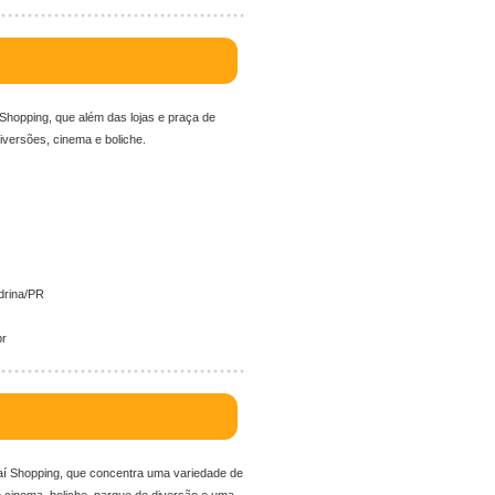
hopping, que além das lojas e praça de
iversões, cinema e boliche.
drina/PR
br
í Shopping, que concentra uma variedade de