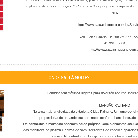
serviços e conveniências. Com 304 lojas, praça de alimentação, 7 salas d
ampla área de lazer e serviços. O Catuaí é o Shopping mais completo da re
tem.
http://www.catuaishopping.com.br/Serv
Rod. Celso Garcia Cid, s/n km 377 Lon
43 3315-5000
http://www.catuaishopping.com.
ONDE SAIR Á NOITE?
Londrina tem mótimos lugares para diversão noturna, indic
MANSÃO PALHANO
Na área mais privilegiada da cidade, a Gleba Palhano. Um empreendi
proporcionando um ambiente com muito conforto, bem decorado, 
Os camarotes e mezanino possuem bares próprios, com atendentes exclusi
dos monitores de plasma e caixas de som, secadores de cabelo e aparelho
o visual. Na entrada, um lounge para dar as boas-vindas e 