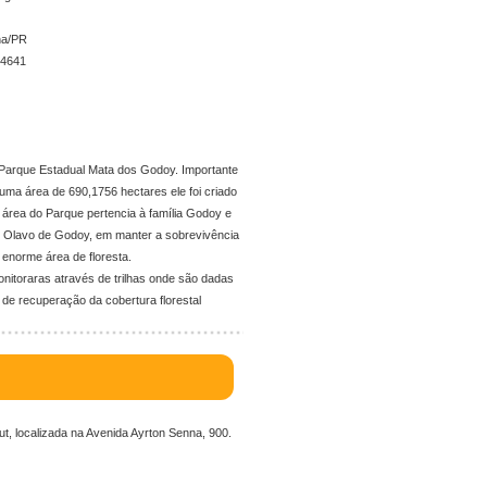
na/PR
-4641
o Parque Estadual Mata dos Godoy. Importante
uma área de 690,1756 hectares ele foi criado
 área do Parque pertencia à família Godoy e
. Olavo de Godoy, em manter a sobrevivência
 enorme área de floresta.
onitoraras através de trilhas onde são dadas
 de recuperação da cobertura florestal
, localizada na Avenida Ayrton Senna, 900.