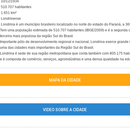
10/12/1934
510.707 habitantes
1.651 km²
Londrinense
Londrina é um município brasileiro localizado no norte do estado do Paraná, a 36
Tem uma população estimada de 510.707 habitantes (IBGE/2009) e é a segunda 
terceira mais populosa da região Sul do Brasil.
Importante pólo de desenvolvimento regional e nacional, Londrina exerce grande i
uma das cidades mais importantes da Região Sul do Brasil.
Londrina é sede de sua região metropolitana que conta também com 805.175 habit
e é composta de comércio, serviços, agroindústrias e uma densa qualidade na ed
MAPA DA CIDADE
VIDEO SOBRE A CIDADE