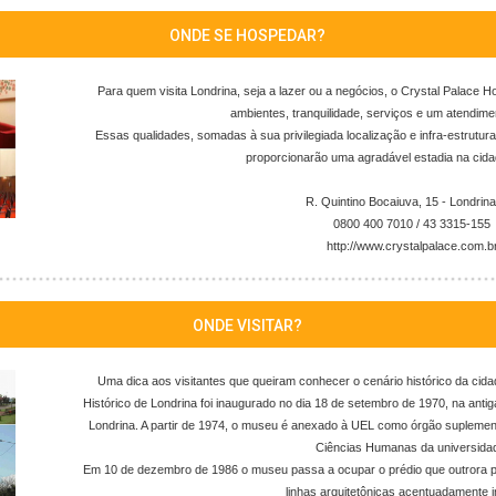
ONDE SE HOSPEDAR?
Para quem visita Londrina, seja a lazer ou a negócios, o Crystal Palace H
ambientes, tranquilidade, serviços e um atendime
Essas qualidades, somadas à sua privilegiada localização e infra-estrutu
proporcionarão uma agradável estadia na cida
R. Quintino Bocaiuva, 15 - Londrin
0800 400 7010 / 43 3315-155
http://www.crystalpalace.com.b
ONDE VISITAR?
Uma dica aos visitantes que queiram conhecer o cenário histórico da ci
Histórico de Londrina foi inaugurado no dia 18 de setembro de 1970, na antig
Londrina. A partir de 1974, o museu é anexado à UEL como órgão suplement
Ciências Humanas da universida
Em 10 de dezembro de 1986 o museu passa a ocupar o prédio que outrora per
linhas arquitetônicas acentuadamente i