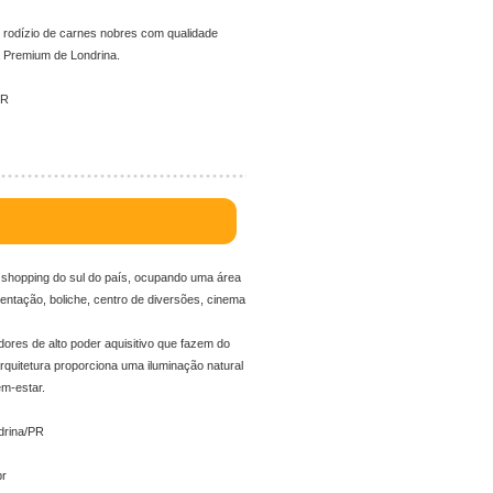
 rodízio de carnes nobres com qualidade
a Premium de Londrina.
PR
shopping do sul do país, ocupando uma área
mentação, boliche, centro de diversões, cinema
ores de alto poder aquisitivo que fazem do
rquitetura proporciona uma iluminação natural
m-estar.
drina/PR
br