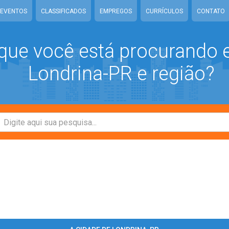
EVENTOS
CLASSIFICADOS
EMPREGOS
CURRÍCULOS
CONTATO
que você está procurando
Londrina-PR e região?