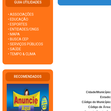
GUIA UTILIDADES
• ASSOCIAÇÕES
• EDUCAÇÃO
• ESPORTES
• ENTIDADES/ONGS
• MAPA
• BUSCA CEP
• SERVIÇOS PÚBLICOS
• SAÚDE
• TEMPO & CLIMA
RECOMENDADOS
Cidade/Município:
Estado:
Código do Município:
Código de Área: