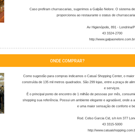
Caso prefiram churrascarias, sugerimos a Galpão Nelore. O sistema de
proporcionou ao restaurante o status de churrascari
Av Higienópolis, 891 - Londrina/
43 3324-2700
http://www.galpaonelore.com.br
ONDE COMPRAR?
Como sugestão para compras indicamos o Catuaí Shopping Center, o maior 
construída de 135 mil metros quadrados. São 299 lojas, entre a praça de ali
e serviços.
É o principal ponto de encontro de 1 milhão de pessoas por mês, consumid
shopping sua referência. Possui um ambiente elegante e agradável, onde a a
e uma maior sensação de conforto e be
Rod. Celso Garcia Cid, s/n km 377 Lon
43 3315-5000
http://www.catuaishopping.com.