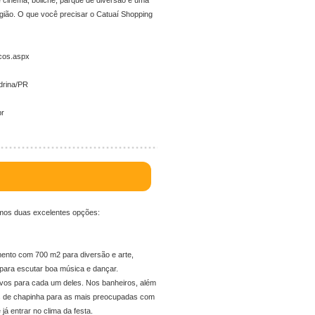
e cinema, boliche, parque de diversão e uma
gião. O que você precisar o Catuaí Shopping
icos.aspx
drina/PR
br
amos duas excelentes opções:
mento com 700 m2 para diversão e arte,
para escutar boa música e dançar.
vos para cada um deles. Nos banheiros, além
s de chapinha para as mais preocupadas com
já entrar no clima da festa.