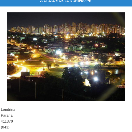
A CIDADE DE LONDRINA-PR
Londrina
Paraná
411370
(043)