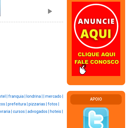
tel |
franquia |
londrina |
|
mercado |
APOIO
os |
prefeitura |
pizzarias |
fotos |
ivraria |
cursos |
advogados |
hoteis |