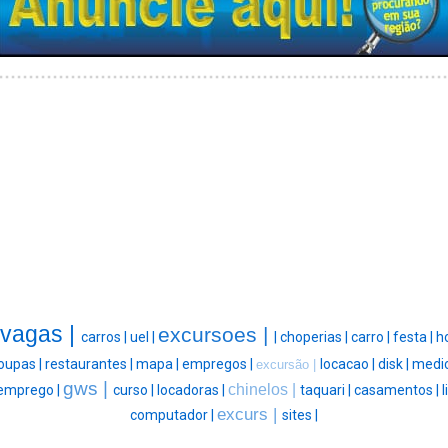
vagas |
excursoes |
carros |
uel |
|
choperias |
carro |
festa |
ho
oupas |
restaurantes |
mapa |
empregos |
locacao |
disk |
medic
excursão |
gws |
chinelos |
emprego |
curso |
locadoras |
taquari |
casamentos |
l
excurs |
computador |
sites |