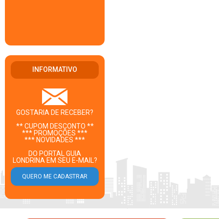
INFORMATIVO
GOSTARIA DE RECEBER?
** CUPOM DESCONTO **
*** PROMOÇÕES ***
*** NOVIDADES ***
DO PORTAL GUIA
LONDRINA EM SEU E-MAIL?