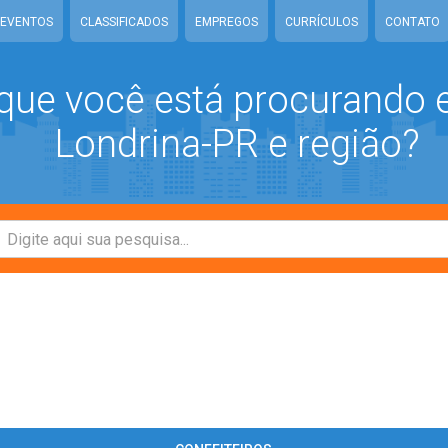
EVENTOS
CLASSIFICADOS
EMPREGOS
CURRÍCULOS
CONTATO
que você está procurando
Londrina-PR e região?