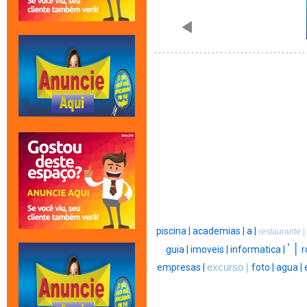
piscina |
academias |
a |
restaurante |
' |
guia |
imoveis |
informatica |
r
empresas |
excurso |
foto |
agua |