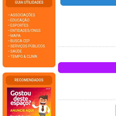
GUIA UTILIDADES
• ASSOCIAÇÕES
• EDUCAÇÃO
• ESPORTES
• ENTIDADES/ONGS
• MAPA
• BUSCA CEP
• SERVIÇOS PÚBLICOS
• SAÚDE
• TEMPO & CLIMA
RECOMENDADOS