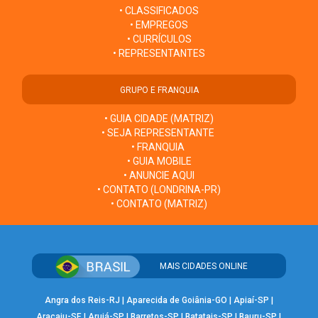
• CLASSIFICADOS
• EMPREGOS
• CURRÍCULOS
• REPRESENTANTES
GRUPO E FRANQUIA
• GUIA CIDADE (MATRIZ)
• SEJA REPRESENTANTE
• FRANQUIA
• GUIA MOBILE
• ANUNCIE AQUI
• CONTATO (LONDRINA-PR)
• CONTATO (MATRIZ)
MAIS CIDADES ONLINE
Angra dos Reis-RJ
|
Aparecida de Goiânia-GO
|
Apiaí-SP
|
Aracaju-SE
|
Arujá-SP
|
Barretos-SP
|
Batatais-SP
|
Bauru-SP
|