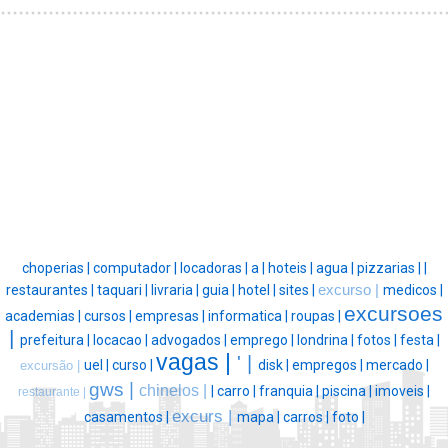
choperias |
computador |
locadoras |
a |
hoteis |
agua |
pizzarias |
|
restaurantes |
taquari |
livraria |
guia |
hotel |
sites |
excurso |
medicos |
excursoes
academias |
cursos |
empresas |
informatica |
roupas |
|
prefeitura |
locacao |
advogados |
emprego |
londrina |
fotos |
festa |
vagas |
' |
uel |
curso |
disk |
empregos |
mercado |
excursão |
gws |
chinelos |
|
carro |
franquia |
piscina |
imoveis |
restaurante |
excurs |
casamentos |
mapa |
carros |
foto |