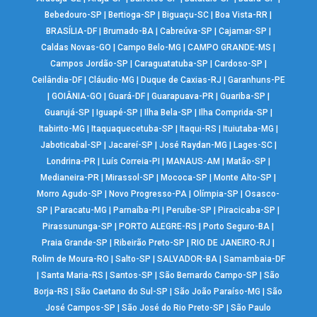
Bebedouro-SP
|
Bertioga-SP
|
Biguaçu-SC
|
Boa Vista-RR
|
BRASÍLIA-DF
|
Brumado-BA
|
Cabreúva-SP
|
Cajamar-SP
|
Caldas Novas-GO
|
Campo Belo-MG
|
CAMPO GRANDE-MS
|
Campos Jordão-SP
|
Caraguatatuba-SP
|
Cardoso-SP
|
Ceilândia-DF
|
Cláudio-MG
|
Duque de Caxias-RJ
|
Garanhuns-PE
|
GOIÂNIA-GO
|
Guará-DF
|
Guarapuava-PR
|
Guariba-SP
|
Guarujá-SP
|
Iguapé-SP
|
Ilha Bela-SP
|
Ilha Comprida-SP
|
Itabirito-MG
|
Itaquaquecetuba-SP
|
Itaqui-RS
|
Ituiutaba-MG
|
Jaboticabal-SP
|
Jacareí-SP
|
José Raydan-MG
|
Lages-SC
|
Londrina-PR
|
Luís Correia-PI
|
MANAUS-AM
|
Matão-SP
|
Medianeira-PR
|
Mirassol-SP
|
Mococa-SP
|
Monte Alto-SP
|
Morro Agudo-SP
|
Novo Progresso-PA
|
Olímpia-SP
|
Osasco-
SP
|
Paracatu-MG
|
Parnaíba-PI
|
Peruíbe-SP
|
Piracicaba-SP
|
Pirassununga-SP
|
PORTO ALEGRE-RS
|
Porto Seguro-BA
|
Praia Grande-SP
|
Ribeirão Preto-SP
|
RIO DE JANEIRO-RJ
|
Rolim de Moura-RO
|
Salto-SP
|
SALVADOR-BA
|
Samambaia-DF
|
Santa Maria-RS
|
Santos-SP
|
São Bernardo Campo-SP
|
São
Borja-RS
|
São Caetano do Sul-SP
|
São João Paraíso-MG
|
São
José Campos-SP
|
São José do Rio Preto-SP
|
São Paulo