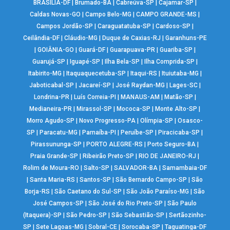
BRASÍLIA-DF
|
Brumado-BA
|
Cabreúva-SP
|
Cajamar-SP
|
Caldas Novas-GO
|
Campo Belo-MG
|
CAMPO GRANDE-MS
|
Campos Jordão-SP
|
Caraguatatuba-SP
|
Cardoso-SP
|
Ceilândia-DF
|
Cláudio-MG
|
Duque de Caxias-RJ
|
Garanhuns-PE
|
GOIÂNIA-GO
|
Guará-DF
|
Guarapuava-PR
|
Guariba-SP
|
Guarujá-SP
|
Iguapé-SP
|
Ilha Bela-SP
|
Ilha Comprida-SP
|
Itabirito-MG
|
Itaquaquecetuba-SP
|
Itaqui-RS
|
Ituiutaba-MG
|
Jaboticabal-SP
|
Jacareí-SP
|
José Raydan-MG
|
Lages-SC
|
Londrina-PR
|
Luís Correia-PI
|
MANAUS-AM
|
Matão-SP
|
Medianeira-PR
|
Mirassol-SP
|
Mococa-SP
|
Monte Alto-SP
|
Morro Agudo-SP
|
Novo Progresso-PA
|
Olímpia-SP
|
Osasco-
SP
|
Paracatu-MG
|
Parnaíba-PI
|
Peruíbe-SP
|
Piracicaba-SP
|
Pirassununga-SP
|
PORTO ALEGRE-RS
|
Porto Seguro-BA
|
Praia Grande-SP
|
Ribeirão Preto-SP
|
RIO DE JANEIRO-RJ
|
Rolim de Moura-RO
|
Salto-SP
|
SALVADOR-BA
|
Samambaia-DF
|
Santa Maria-RS
|
Santos-SP
|
São Bernardo Campo-SP
|
São
Borja-RS
|
São Caetano do Sul-SP
|
São João Paraíso-MG
|
São
José Campos-SP
|
São José do Rio Preto-SP
|
São Paulo
(Itaquera)-SP
|
São Pedro-SP
|
São Sebastião-SP
|
Sertãozinho-
SP
|
Sete Lagoas-MG
|
Sobral-CE
|
Sorocaba-SP
|
Taguatinga-DF