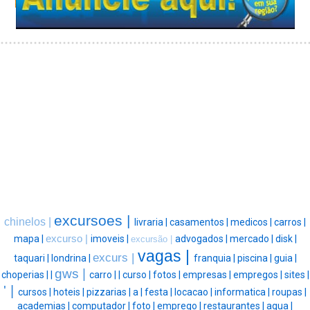
excursoes |
chinelos |
livraria |
casamentos |
medicos |
carros |
mapa |
excurso |
imoveis |
advogados |
mercado |
disk |
excursão |
vagas |
excurs |
taquari |
londrina |
franquia |
piscina |
guia |
gws |
choperias |
|
carro |
|
curso |
fotos |
empresas |
empregos |
sites |
' |
cursos |
hoteis |
pizzarias |
a |
festa |
locacao |
informatica |
roupas |
academias |
computador |
foto |
emprego |
restaurantes |
agua |