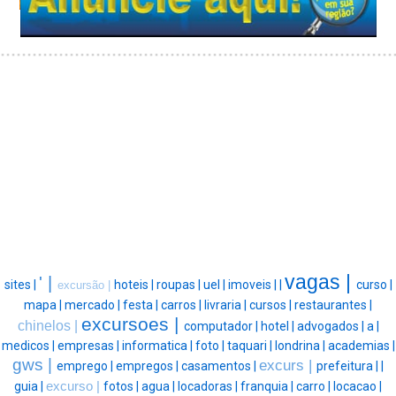
vagas |
' |
sites |
hoteis |
roupas |
uel |
imoveis |
|
curso |
excursão |
mapa |
mercado |
festa |
carros |
livraria |
cursos |
restaurantes |
excursoes |
chinelos |
computador |
hotel |
advogados |
a |
medicos |
empresas |
informatica |
foto |
taquari |
londrina |
academias |
gws |
excurs |
emprego |
empregos |
casamentos |
prefeitura |
|
guia |
excurso |
fotos |
agua |
locadoras |
franquia |
carro |
locacao |