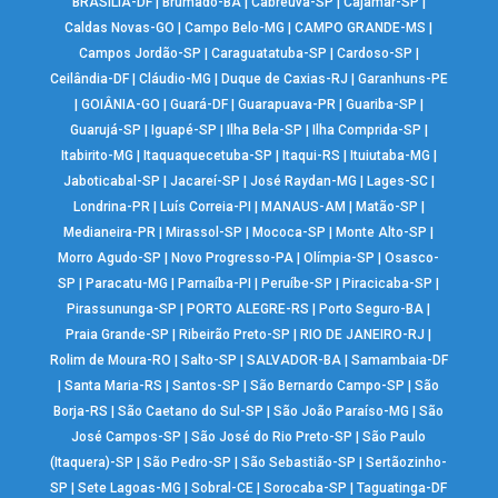
BRASÍLIA-DF
|
Brumado-BA
|
Cabreúva-SP
|
Cajamar-SP
|
Caldas Novas-GO
|
Campo Belo-MG
|
CAMPO GRANDE-MS
|
Campos Jordão-SP
|
Caraguatatuba-SP
|
Cardoso-SP
|
Ceilândia-DF
|
Cláudio-MG
|
Duque de Caxias-RJ
|
Garanhuns-PE
|
GOIÂNIA-GO
|
Guará-DF
|
Guarapuava-PR
|
Guariba-SP
|
Guarujá-SP
|
Iguapé-SP
|
Ilha Bela-SP
|
Ilha Comprida-SP
|
Itabirito-MG
|
Itaquaquecetuba-SP
|
Itaqui-RS
|
Ituiutaba-MG
|
Jaboticabal-SP
|
Jacareí-SP
|
José Raydan-MG
|
Lages-SC
|
Londrina-PR
|
Luís Correia-PI
|
MANAUS-AM
|
Matão-SP
|
Medianeira-PR
|
Mirassol-SP
|
Mococa-SP
|
Monte Alto-SP
|
Morro Agudo-SP
|
Novo Progresso-PA
|
Olímpia-SP
|
Osasco-
SP
|
Paracatu-MG
|
Parnaíba-PI
|
Peruíbe-SP
|
Piracicaba-SP
|
Pirassununga-SP
|
PORTO ALEGRE-RS
|
Porto Seguro-BA
|
Praia Grande-SP
|
Ribeirão Preto-SP
|
RIO DE JANEIRO-RJ
|
Rolim de Moura-RO
|
Salto-SP
|
SALVADOR-BA
|
Samambaia-DF
|
Santa Maria-RS
|
Santos-SP
|
São Bernardo Campo-SP
|
São
Borja-RS
|
São Caetano do Sul-SP
|
São João Paraíso-MG
|
São
José Campos-SP
|
São José do Rio Preto-SP
|
São Paulo
(Itaquera)-SP
|
São Pedro-SP
|
São Sebastião-SP
|
Sertãozinho-
SP
|
Sete Lagoas-MG
|
Sobral-CE
|
Sorocaba-SP
|
Taguatinga-DF