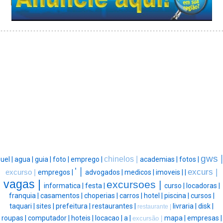
gws |
chinelos |
uel |
agua |
guia |
foto |
emprego |
academias |
fotos |
' |
excurs |
excurso |
empregos |
advogados |
medicos |
imoveis |
|
vagas |
excursoes |
informatica |
festa |
curso |
locadoras |
franquia |
casamentos |
choperias |
carros |
hotel |
piscina |
cursos |
taquari |
sites |
prefeitura |
restaurantes |
livraria |
disk |
restaurante |
roupas |
computador |
hoteis |
locacao |
a |
mapa |
empresas |
excursão |