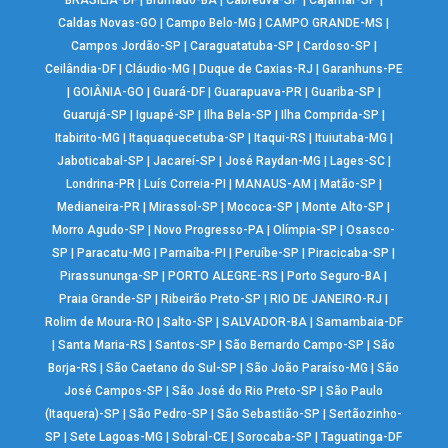
BRASÍLIA-DF
|
Brumado-BA
|
Cabreúva-SP
|
Cajamar-SP
|
Caldas Novas-GO
|
Campo Belo-MG
|
CAMPO GRANDE-MS
|
Campos Jordão-SP
|
Caraguatatuba-SP
|
Cardoso-SP
|
Ceilândia-DF
|
Cláudio-MG
|
Duque de Caxias-RJ
|
Garanhuns-PE
|
GOIÂNIA-GO
|
Guará-DF
|
Guarapuava-PR
|
Guariba-SP
|
Guarujá-SP
|
Iguapé-SP
|
Ilha Bela-SP
|
Ilha Comprida-SP
|
Itabirito-MG
|
Itaquaquecetuba-SP
|
Itaqui-RS
|
Ituiutaba-MG
|
Jaboticabal-SP
|
Jacareí-SP
|
José Raydan-MG
|
Lages-SC
|
Londrina-PR
|
Luís Correia-PI
|
MANAUS-AM
|
Matão-SP
|
Medianeira-PR
|
Mirassol-SP
|
Mococa-SP
|
Monte Alto-SP
|
Morro Agudo-SP
|
Novo Progresso-PA
|
Olímpia-SP
|
Osasco-
SP
|
Paracatu-MG
|
Parnaíba-PI
|
Peruíbe-SP
|
Piracicaba-SP
|
Pirassununga-SP
|
PORTO ALEGRE-RS
|
Porto Seguro-BA
|
Praia Grande-SP
|
Ribeirão Preto-SP
|
RIO DE JANEIRO-RJ
|
Rolim de Moura-RO
|
Salto-SP
|
SALVADOR-BA
|
Samambaia-DF
|
Santa Maria-RS
|
Santos-SP
|
São Bernardo Campo-SP
|
São
Borja-RS
|
São Caetano do Sul-SP
|
São João Paraíso-MG
|
São
José Campos-SP
|
São José do Rio Preto-SP
|
São Paulo
(Itaquera)-SP
|
São Pedro-SP
|
São Sebastião-SP
|
Sertãozinho-
SP
|
Sete Lagoas-MG
|
Sobral-CE
|
Sorocaba-SP
|
Taguatinga-DF