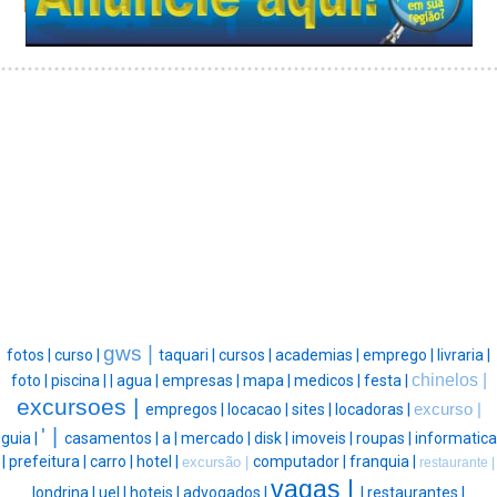
gws |
fotos |
curso |
taquari |
cursos |
academias |
emprego |
livraria |
chinelos |
foto |
piscina |
|
agua |
empresas |
mapa |
medicos |
festa |
excursoes |
empregos |
locacao |
sites |
locadoras |
excurso |
' |
guia |
casamentos |
a |
mercado |
disk |
imoveis |
roupas |
informatica
|
prefeitura |
carro |
hotel |
computador |
franquia |
excursão |
restaurante |
vagas |
londrina |
uel |
hoteis |
advogados |
|
restaurantes |