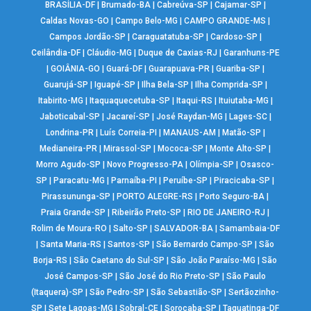
BRASÍLIA-DF
|
Brumado-BA
|
Cabreúva-SP
|
Cajamar-SP
|
Caldas Novas-GO
|
Campo Belo-MG
|
CAMPO GRANDE-MS
|
Campos Jordão-SP
|
Caraguatatuba-SP
|
Cardoso-SP
|
Ceilândia-DF
|
Cláudio-MG
|
Duque de Caxias-RJ
|
Garanhuns-PE
|
GOIÂNIA-GO
|
Guará-DF
|
Guarapuava-PR
|
Guariba-SP
|
Guarujá-SP
|
Iguapé-SP
|
Ilha Bela-SP
|
Ilha Comprida-SP
|
Itabirito-MG
|
Itaquaquecetuba-SP
|
Itaqui-RS
|
Ituiutaba-MG
|
Jaboticabal-SP
|
Jacareí-SP
|
José Raydan-MG
|
Lages-SC
|
Londrina-PR
|
Luís Correia-PI
|
MANAUS-AM
|
Matão-SP
|
Medianeira-PR
|
Mirassol-SP
|
Mococa-SP
|
Monte Alto-SP
|
Morro Agudo-SP
|
Novo Progresso-PA
|
Olímpia-SP
|
Osasco-
SP
|
Paracatu-MG
|
Parnaíba-PI
|
Peruíbe-SP
|
Piracicaba-SP
|
Pirassununga-SP
|
PORTO ALEGRE-RS
|
Porto Seguro-BA
|
Praia Grande-SP
|
Ribeirão Preto-SP
|
RIO DE JANEIRO-RJ
|
Rolim de Moura-RO
|
Salto-SP
|
SALVADOR-BA
|
Samambaia-DF
|
Santa Maria-RS
|
Santos-SP
|
São Bernardo Campo-SP
|
São
Borja-RS
|
São Caetano do Sul-SP
|
São João Paraíso-MG
|
São
José Campos-SP
|
São José do Rio Preto-SP
|
São Paulo
(Itaquera)-SP
|
São Pedro-SP
|
São Sebastião-SP
|
Sertãozinho-
SP
|
Sete Lagoas-MG
|
Sobral-CE
|
Sorocaba-SP
|
Taguatinga-DF