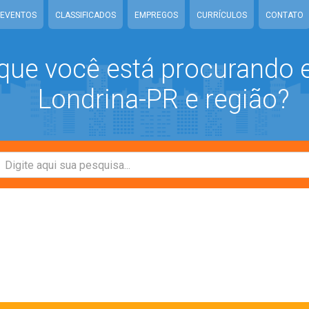
EVENTOS
CLASSIFICADOS
EMPREGOS
CURRÍCULOS
CONTATO
que você está procurando
Londrina-PR e região?