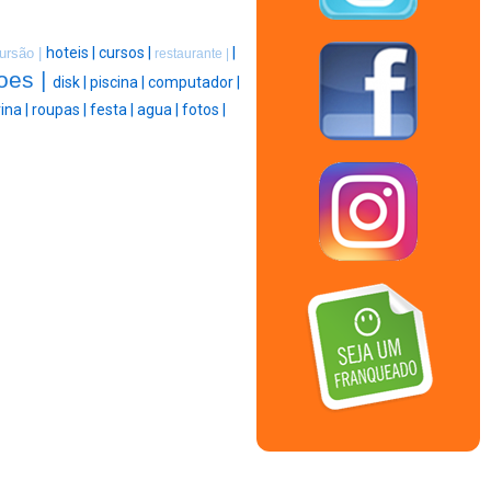
hoteis |
cursos |
|
ursão |
restaurante |
oes |
disk |
piscina |
computador |
ina |
roupas |
festa |
agua |
fotos |