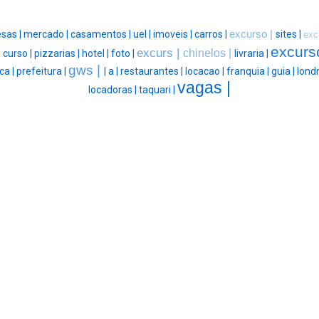
sas |
mercado |
casamentos |
uel |
imoveis |
carros |
excurso |
sites |
exc
excurs
excurs |
chinelos |
|
curso |
pizzarias |
hotel |
foto |
livraria |
gws |
ca |
prefeitura |
|
a |
restaurantes |
locacao |
franquia |
guia |
londr
vagas |
locadoras |
taquari |