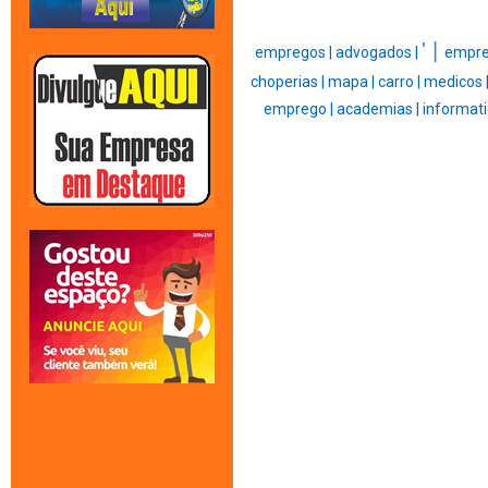
' |
empregos |
advogados |
empre
choperias |
mapa |
carro |
medicos 
emprego |
academias |
informati