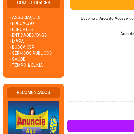
GUIA UTILIDADES
• ASSOCIAÇÕES
Escolha a
Àrea de Acesso
que
• EDUCAÇÃO
• ESPORTES
Área d
• ENTIDADES/ONGS
• MAPA
• BUSCA CEP
• SERVIÇOS PÚBLICOS
• SAÚDE
• TEMPO & CLIMA
RECOMENDADOS