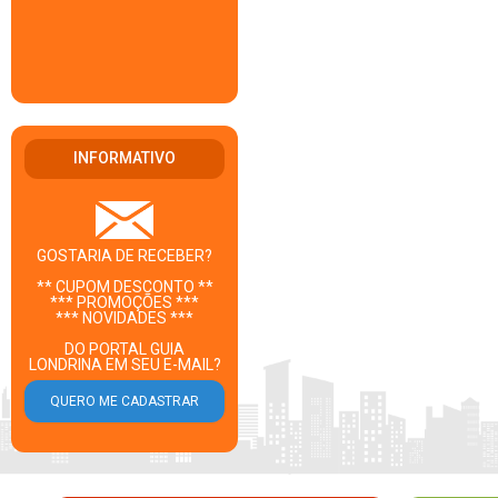
INFORMATIVO
GOSTARIA DE RECEBER?
** CUPOM DESCONTO **
*** PROMOÇÕES ***
*** NOVIDADES ***
DO PORTAL GUIA
LONDRINA EM SEU E-MAIL?