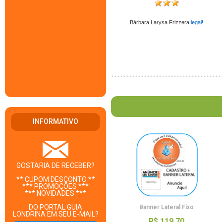
Bárbara Larysa Frizzera:
legal!
INFORMATIVO
GOSTARIA DE RECEBER?
** CUPOM DESCONTO **
*** PROMOÇÕES ***
*** NOVIDADES ***
DO PORTAL GUIA
Banner Lateral Fixo
LONDRINA EM SEU E-MAIL?
R$ 119,70