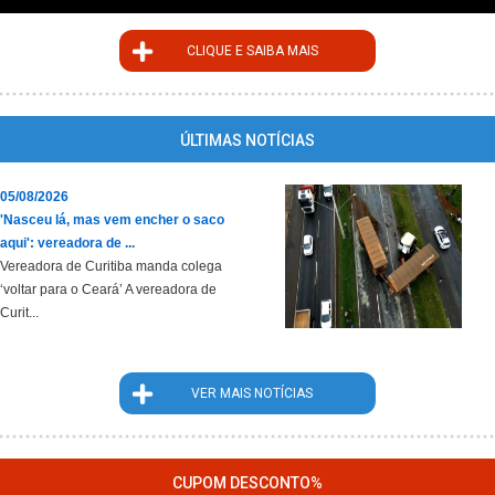
CLIQUE E SAIBA MAIS
ÚLTIMAS NOTÍCIAS
05/08/2026
'Nasceu lá, mas vem encher o saco
aqui': vereadora de ...
Vereadora de Curitiba manda colega
‘voltar para o Ceará’ A vereadora de
Curit...
VER MAIS NOTÍCIAS
CUPOM DESCONTO%