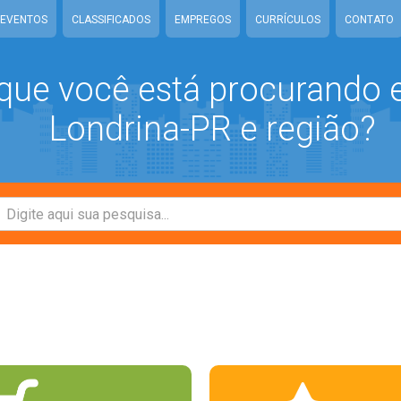
EVENTOS
CLASSIFICADOS
EMPREGOS
CURRÍCULOS
CONTATO
que você está procurando
Londrina-PR e região?