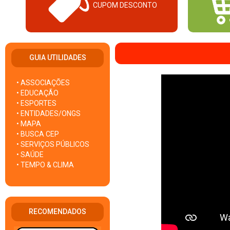
CUPOM DESCONTO
GUIA UTILIDADES
• ASSOCIAÇÕES
• EDUCAÇÃO
• ESPORTES
• ENTIDADES/ONGS
• MAPA
• BUSCA CEP
• SERVIÇOS PÚBLICOS
• SAÚDE
• TEMPO & CLIMA
RECOMENDADOS