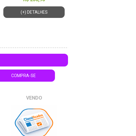
(+) DETALHES
COMPRA-SE
VENDO