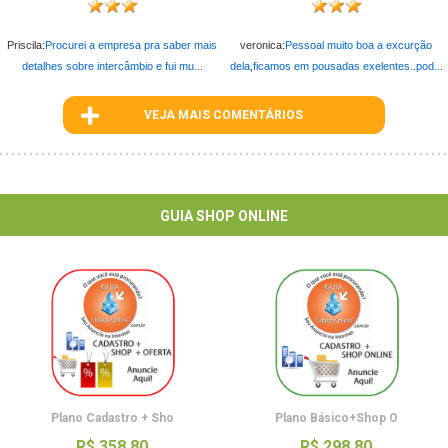
Priscila:
Procurei a empresa pra saber mais
veronica:
Pessoal muito boa a excurção
detalhes sobre intercâmbio e fui mu...
dela,ficamos em pousadas exelentes..pod...
VEJA MAIS COMENTÁRIOS
ID : 128
GUIA SHOP ONLINE
Plano Cadastro + Sho
Plano Básico+Shop O
R$ 358,80
R$ 298,80