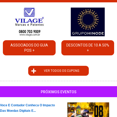
ASSOCIADOS DO GUIA
DESCONTOS DE 10 A 50%
POS +
+
VER TODOS OS CUPONS
PRÓXIMOS EVENTOS
Voce E Contador Conheca O Impacto
Das Moedas Digitais E...