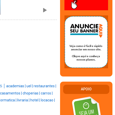
s |
academias |
uel |
restaurantes |
APOIO
casamentos |
choperias |
carros |
formatica |
livraria |
hotel |
locacao |