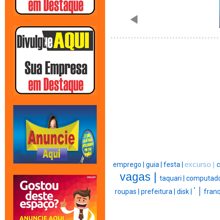
emprego |
guia |
festa |
excurso |
c
vagas |
taquari |
computado
' |
roupas |
prefeitura |
disk |
franq