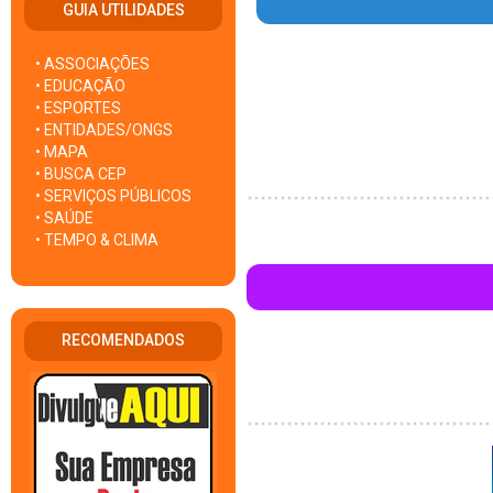
GUIA UTILIDADES
• ASSOCIAÇÕES
• EDUCAÇÃO
• ESPORTES
• ENTIDADES/ONGS
• MAPA
• BUSCA CEP
• SERVIÇOS PÚBLICOS
• SAÚDE
• TEMPO & CLIMA
RECOMENDADOS