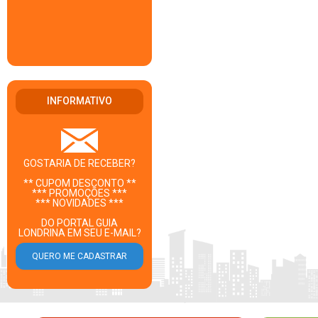
INFORMATIVO
GOSTARIA DE RECEBER?
** CUPOM DESCONTO **
*** PROMOÇÕES ***
*** NOVIDADES ***
DO PORTAL GUIA
LONDRINA EM SEU E-MAIL?