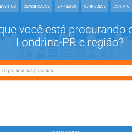
EVENTOS
CLASSIFICADOS
EMPREGOS
CURRÍCULOS
CONTATO
que você está procurando
Londrina-PR e região?