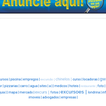
gw
chinelos |
ursos |
piscina |
empregos |
curso |
locadoras |
excursão |
r |
pizzarias |
carro |
agua |
sites |
a |
|
medicos |
hoteis |
foto |
restaurante |
excursoes |
excurs |
uia |
|
mapa |
mercado |
fotos |
londrina |
in
imoveis |
advogados |
empresas |