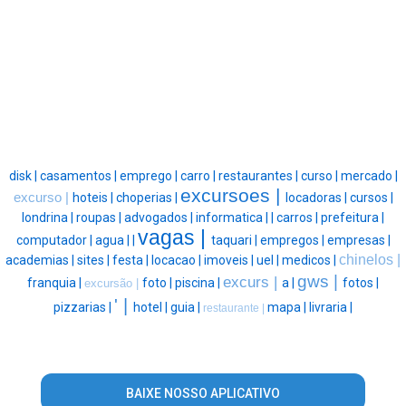
disk |
casamentos |
emprego |
carro |
restaurantes |
curso |
mercado |
excursoes |
excurso |
hoteis |
choperias |
locadoras |
cursos |
londrina |
roupas |
advogados |
informatica |
|
carros |
prefeitura |
vagas |
computador |
agua |
|
taquari |
empregos |
empresas |
chinelos |
academias |
sites |
festa |
locacao |
imoveis |
uel |
medicos |
gws |
excurs |
franquia |
foto |
piscina |
a |
fotos |
excursão |
' |
pizzarias |
hotel |
guia |
mapa |
livraria |
restaurante |
BAIXE NOSSO APLICATIVO