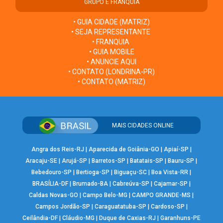
GRUPO E FRANQUIA
• GUIA CIDADE (MATRIZ)
• SEJA REPRESENTANTE
• FRANQUIA
• GUIA MOBILE
• ANUNCIE AQUI
• CONTATO (LONDRINA-PR)
• CONTATO (MATRIZ)
MAIS CIDADES ONLINE
Angra dos Reis-RJ
|
Aparecida de Goiânia-GO
|
Apiaí-SP
|
Aracaju-SE
|
Arujá-SP
|
Barretos-SP
|
Batatais-SP
|
Bauru-SP
|
Bebedouro-SP
|
Bertioga-SP
|
Biguaçu-SC
|
Boa Vista-RR
|
BRASÍLIA-DF
|
Brumado-BA
|
Cabreúva-SP
|
Cajamar-SP
|
Caldas Novas-GO
|
Campo Belo-MG
|
CAMPO GRANDE-MS
|
Campos Jordão-SP
|
Caraguatatuba-SP
|
Cardoso-SP
|
Ceilândia-DF
|
Cláudio-MG
|
Duque de Caxias-RJ
|
Garanhuns-PE