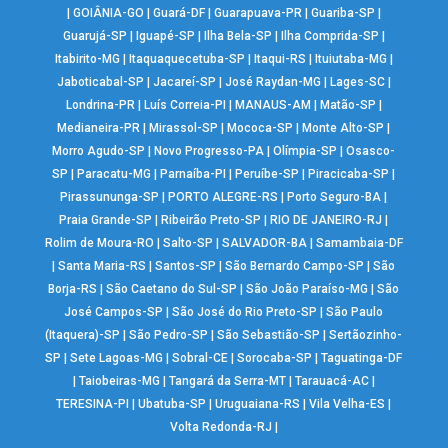
|
GOIÂNIA-GO
|
Guará-DF
|
Guarapuava-PR
|
Guariba-SP
|
Guarujá-SP
|
Iguapé-SP
|
Ilha Bela-SP
|
Ilha Comprida-SP
|
Itabirito-MG
|
Itaquaquecetuba-SP
|
Itaqui-RS
|
Ituiutaba-MG
|
Jaboticabal-SP
|
Jacareí-SP
|
José Raydan-MG
|
Lages-SC
|
Londrina-PR
|
Luís Correia-PI
|
MANAUS-AM
|
Matão-SP
|
Medianeira-PR
|
Mirassol-SP
|
Mococa-SP
|
Monte Alto-SP
|
Morro Agudo-SP
|
Novo Progresso-PA
|
Olímpia-SP
|
Osasco-
SP
|
Paracatu-MG
|
Parnaíba-PI
|
Peruíbe-SP
|
Piracicaba-SP
|
Pirassununga-SP
|
PORTO ALEGRE-RS
|
Porto Seguro-BA
|
Praia Grande-SP
|
Ribeirão Preto-SP
|
RIO DE JANEIRO-RJ
|
Rolim de Moura-RO
|
Salto-SP
|
SALVADOR-BA
|
Samambaia-DF
|
Santa Maria-RS
|
Santos-SP
|
São Bernardo Campo-SP
|
São
Borja-RS
|
São Caetano do Sul-SP
|
São João Paraíso-MG
|
São
José Campos-SP
|
São José do Rio Preto-SP
|
São Paulo
(Itaquera)-SP
|
São Pedro-SP
|
São Sebastião-SP
|
Sertãozinho-
SP
|
Sete Lagoas-MG
|
Sobral-CE
|
Sorocaba-SP
|
Taguatinga-DF
|
Taiobeiras-MG
|
Tangará da Serra-MT
|
Tarauacá-AC
|
TERESINA-PI
|
Ubatuba-SP
|
Uruguaiana-RS
|
Vila Velha-ES
|
Volta Redonda-RJ
|