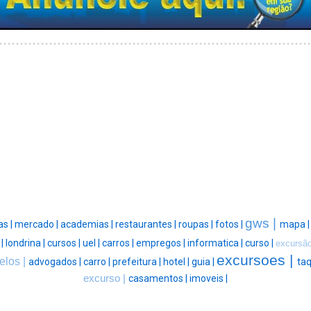
gws |
as |
mercado |
academias |
restaurantes |
roupas |
fotos |
mapa 
 |
londrina |
cursos |
uel |
carros |
empregos |
informatica |
curso |
excursão
excursoes |
elos |
advogados |
carro |
prefeitura |
hotel |
guia |
taq
excurso |
casamentos |
imoveis |