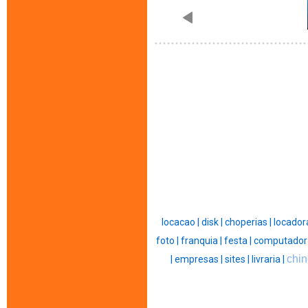
locacao |
disk |
choperias |
locador
foto |
franquia |
festa |
computador
chin
|
empresas |
sites |
livraria |