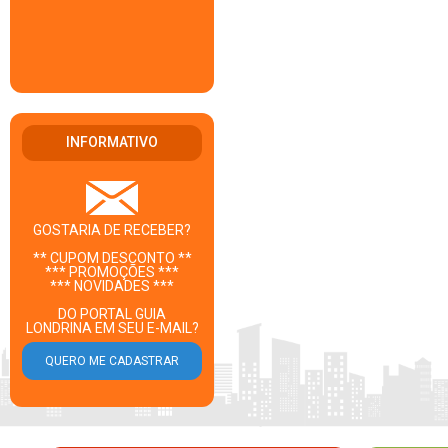
INFORMATIVO
GOSTARIA DE RECEBER?
** CUPOM DESCONTO **
*** PROMOÇÕES ***
*** NOVIDADES ***
DO PORTAL GUIA
LONDRINA EM SEU E-MAIL?