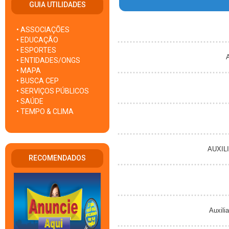
GUIA UTILIDADES
• ASSOCIAÇÕES
• EDUCAÇÃO
• ESPORTES
A
• ENTIDADES/ONGS
• MAPA
• BUSCA CEP
• SERVIÇOS PÚBLICOS
• SAÚDE
• TEMPO & CLIMA
AUXILI
RECOMENDADOS
Auxilia