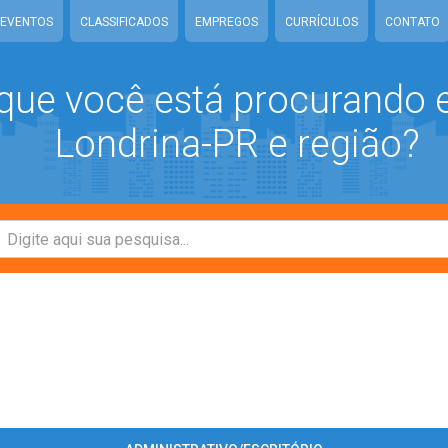
EVENTOS
CLASSIFICADOS
EMPREGOS
CURRÍCULOS
CONTATO
que você está procurando
Londrina-PR e região?