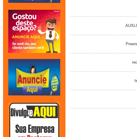
AUXLI
Preenc
rec
t