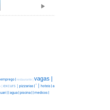
vagas |
|
emprego |
restaurante |
' |
excurs |
pizzarias |
hoteis |
a
 |
uari |
|
agua |
piscina |
|
medicos |