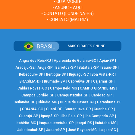
• GUIA MOBILE
• ANUNCIE AQUI
• CONTATO (LONDRINA-PR)
• CONTATO (MATRIZ)
MAIS CIDADES ONLINE
Angra dos Reis-RJ
|
Aparecida de Goiânia-GO
|
Apiaí-SP
|
Aracaju-SE
|
Arujá-SP
|
Barretos-SP
|
Batatais-SP
|
Bauru-SP
|
Bebedouro-SP
|
Bertioga-SP
|
Biguaçu-SC
|
Boa Vista-RR
|
BRASÍLIA-DF
|
Brumado-BA
|
Cabreúva-SP
|
Cajamar-SP
|
Caldas Novas-GO
|
Campo Belo-MG
|
CAMPO GRANDE-MS
|
Campos Jordão-SP
|
Caraguatatuba-SP
|
Cardoso-SP
|
Ceilândia-DF
|
Cláudio-MG
|
Duque de Caxias-RJ
|
Garanhuns-PE
|
GOIÂNIA-GO
|
Guará-DF
|
Guarapuava-PR
|
Guariba-SP
|
Guarujá-SP
|
Iguapé-SP
|
Ilha Bela-SP
|
Ilha Comprida-SP
|
Itabirito-MG
|
Itaquaquecetuba-SP
|
Itaqui-RS
|
Ituiutaba-MG
|
Jaboticabal-SP
|
Jacareí-SP
|
José Raydan-MG
|
Lages-SC
|