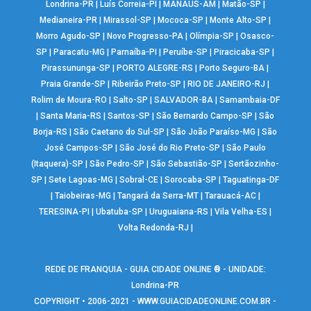
Londrina-PR
|
Luís Correia-PI
|
MANAUS-AM
|
Matão-SP
|
Medianeira-PR
|
Mirassol-SP
|
Mococa-SP
|
Monte Alto-SP
|
Morro Agudo-SP
|
Novo Progresso-PA
|
Olímpia-SP
|
Osasco-
SP
|
Paracatu-MG
|
Parnaíba-PI
|
Peruíbe-SP
|
Piracicaba-SP
|
Pirassununga-SP
|
PORTO ALEGRE-RS
|
Porto Seguro-BA
|
Praia Grande-SP
|
Ribeirão Preto-SP
|
RIO DE JANEIRO-RJ
|
Rolim de Moura-RO
|
Salto-SP
|
SALVADOR-BA
|
Samambaia-DF
|
Santa Maria-RS
|
Santos-SP
|
São Bernardo Campo-SP
|
São
Borja-RS
|
São Caetano do Sul-SP
|
São João Paraíso-MG
|
São
José Campos-SP
|
São José do Rio Preto-SP
|
São Paulo
(Itaquera)-SP
|
São Pedro-SP
|
São Sebastião-SP
|
Sertãozinho-
SP
|
Sete Lagoas-MG
|
Sobral-CE
|
Sorocaba-SP
|
Taguatinga-DF
|
Taiobeiras-MG
|
Tangará da Serra-MT
|
Tarauacá-AC
|
TERESINA-PI
|
Ubatuba-SP
|
Uruguaiana-RS
|
Vila Velha-ES
|
Volta Redonda-RJ
|
REDE DE FRANQUIA - GUIA CIDADE ONLINE ® - UNIDADE:
Londrina-PR
COPYRIGHT • 2006-2021 -
WWW.GUIACIDADEONLINE.COM.BR
-