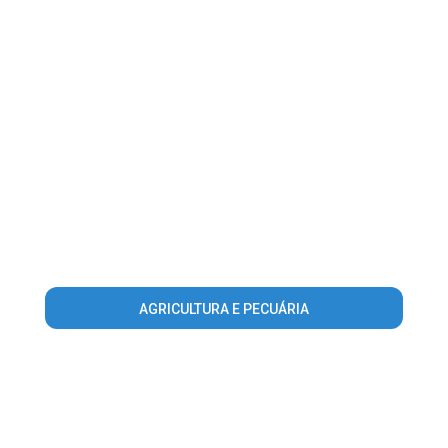
AGRICULTURA E PECUÁRIA
Warning
: Invalid argument supplied for foreach() in
/home/portalguialondrina/www/conteudo_lista_area_atuacao.p
on line
56