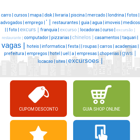
carro |
cursos |
mapa |
disk |
livraria |
piscina |
mercado |
londrina |
fotos |
' |
advogados |
emprego |
restaurantes |
guia |
agua |
imoveis |
medicos
excurs |
|
|
foto |
franquia |
excurso |
locadoras |
curso |
excursão |
chinelos |
computador |
pizzarias |
casamentos |
taquari |
restaurante |
vagas |
hoteis |
informatica |
festa |
|
roupas |
carros |
academias |
gws |
prefeitura |
empregos |
hotel |
uel |
a |
empresas |
choperias |
excursoes |
locacao |
sites |
CUPOM DESCONTO
GUIA SHOP ONLINE