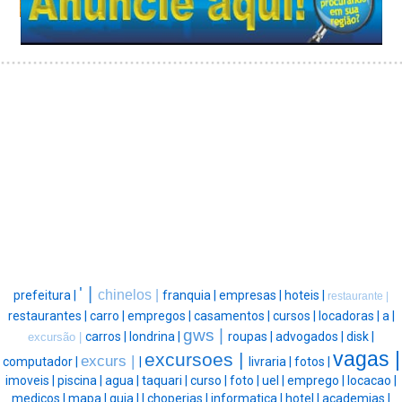
' |
chinelos |
prefeitura |
franquia |
empresas |
hoteis |
restaurante |
restaurantes |
carro |
empregos |
casamentos |
cursos |
locadoras |
a |
gws |
carros |
londrina |
roupas |
advogados |
disk |
excursão |
vagas |
excursoes |
excurs |
computador |
|
livraria |
fotos |
imoveis |
piscina |
agua |
taquari |
curso |
foto |
uel |
emprego |
locacao |
medicos |
mapa |
guia |
|
choperias |
informatica |
hotel |
academias |