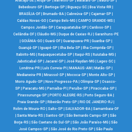
Aracaju-SE
|
Arujá-SP
|
Barretos-SP
|
Batatais-SP
|
Bauru-SP
|
Bebedouro-SP
|
Bertioga-SP
|
Biguaçu-SC
|
Boa Vista-RR
|
BRASÍLIA-DF
|
Brumado-BA
|
Cabreúva-SP
|
Cajamar-SP
|
Caldas Novas-GO
|
Campo Belo-MG
|
CAMPO GRANDE-MS
|
Campos Jordão-SP
|
Caraguatatuba-SP
|
Cardoso-SP
|
Ceilândia-DF
|
Cláudio-MG
|
Duque de Caxias-RJ
|
Garanhuns-PE
|
GOIÂNIA-GO
|
Guará-DF
|
Guarapuava-PR
|
Guariba-SP
|
Guarujá-SP
|
Iguapé-SP
|
Ilha Bela-SP
|
Ilha Comprida-SP
|
Itabirito-MG
|
Itaquaquecetuba-SP
|
Itaqui-RS
|
Ituiutaba-MG
|
Jaboticabal-SP
|
Jacareí-SP
|
José Raydan-MG
|
Lages-SC
|
Londrina-PR
|
Luís Correia-PI
|
MANAUS-AM
|
Matão-SP
|
Medianeira-PR
|
Mirassol-SP
|
Mococa-SP
|
Monte Alto-SP
|
Morro Agudo-SP
|
Novo Progresso-PA
|
Olímpia-SP
|
Osasco-
SP
|
Paracatu-MG
|
Parnaíba-PI
|
Peruíbe-SP
|
Piracicaba-SP
|
Pirassununga-SP
|
PORTO ALEGRE-RS
|
Porto Seguro-BA
|
Praia Grande-SP
|
Ribeirão Preto-SP
|
RIO DE JANEIRO-RJ
|
Rolim de Moura-RO
|
Salto-SP
|
SALVADOR-BA
|
Samambaia-DF
|
Santa Maria-RS
|
Santos-SP
|
São Bernardo Campo-SP
|
São
Borja-RS
|
São Caetano do Sul-SP
|
São João Paraíso-MG
|
São
José Campos-SP
|
São José do Rio Preto-SP
|
São Paulo