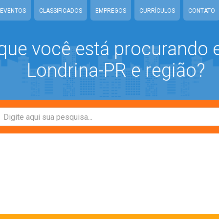
EVENTOS
CLASSIFICADOS
EMPREGOS
CURRÍCULOS
CONTATO
que você está procurando
Londrina-PR e região?