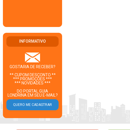
INFORMATIVO
GOSTARIA DE RECEBER?
** CUPOM DESCONTO **
*** PROMOÇÕES ***
*** NOVIDADES ***
DO PORTAL GUIA
LONDRINA EM SEU E-MAIL?