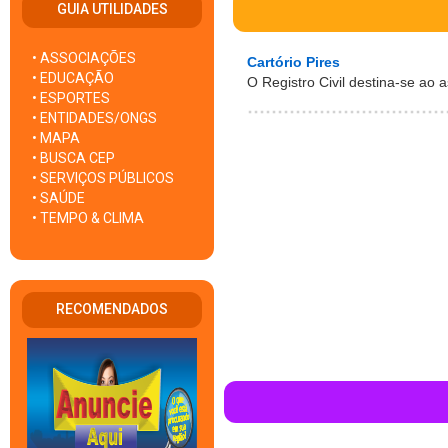
GUIA UTILIDADES
• ASSOCIAÇÕES
Cartório Pires
• EDUCAÇÃO
O Registro Civil destina-se ao 
• ESPORTES
• ENTIDADES/ONGS
• MAPA
• BUSCA CEP
• SERVIÇOS PÚBLICOS
• SAÚDE
• TEMPO & CLIMA
RECOMENDADOS