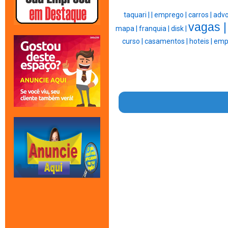
taquari |
|
emprego |
carros |
advo
vagas 
mapa |
franquia |
disk |
curso |
casamentos |
hoteis |
emp