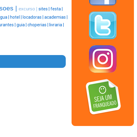
soes |
excurso |
sites |
festa |
gua |
hotel |
locadoras |
academias |
urantes |
guia |
choperias |
livraria |