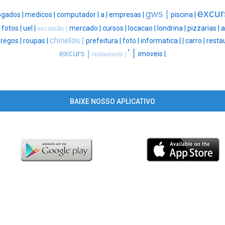
excur
gws |
gados |
medicos |
computador |
a |
empresas |
piscina |
|
fotos |
uel |
mercado |
cursos |
locacao |
londrina |
pizzarias |
a
excursão |
chinelos |
regos |
roupas |
prefeitura |
foto |
informatica |
|
carro |
resta
' |
excurs |
imoveis |
restaurante |
BAIXE NOSSO APLICATIVO