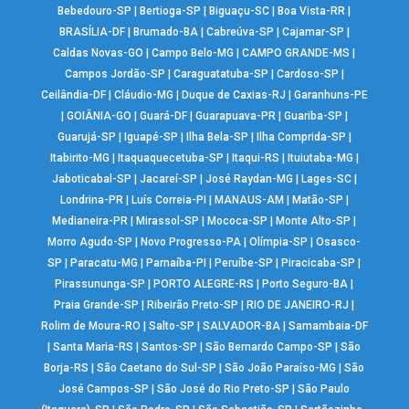
Bebedouro-SP
|
Bertioga-SP
|
Biguaçu-SC
|
Boa Vista-RR
|
BRASÍLIA-DF
|
Brumado-BA
|
Cabreúva-SP
|
Cajamar-SP
|
Caldas Novas-GO
|
Campo Belo-MG
|
CAMPO GRANDE-MS
|
Campos Jordão-SP
|
Caraguatatuba-SP
|
Cardoso-SP
|
Ceilândia-DF
|
Cláudio-MG
|
Duque de Caxias-RJ
|
Garanhuns-PE
|
GOIÂNIA-GO
|
Guará-DF
|
Guarapuava-PR
|
Guariba-SP
|
Guarujá-SP
|
Iguapé-SP
|
Ilha Bela-SP
|
Ilha Comprida-SP
|
Itabirito-MG
|
Itaquaquecetuba-SP
|
Itaqui-RS
|
Ituiutaba-MG
|
Jaboticabal-SP
|
Jacareí-SP
|
José Raydan-MG
|
Lages-SC
|
Londrina-PR
|
Luís Correia-PI
|
MANAUS-AM
|
Matão-SP
|
Medianeira-PR
|
Mirassol-SP
|
Mococa-SP
|
Monte Alto-SP
|
Morro Agudo-SP
|
Novo Progresso-PA
|
Olímpia-SP
|
Osasco-
SP
|
Paracatu-MG
|
Parnaíba-PI
|
Peruíbe-SP
|
Piracicaba-SP
|
Pirassununga-SP
|
PORTO ALEGRE-RS
|
Porto Seguro-BA
|
Praia Grande-SP
|
Ribeirão Preto-SP
|
RIO DE JANEIRO-RJ
|
Rolim de Moura-RO
|
Salto-SP
|
SALVADOR-BA
|
Samambaia-DF
|
Santa Maria-RS
|
Santos-SP
|
São Bernardo Campo-SP
|
São
Borja-RS
|
São Caetano do Sul-SP
|
São João Paraíso-MG
|
São
José Campos-SP
|
São José do Rio Preto-SP
|
São Paulo