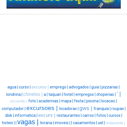
agua |
curso |
excurso |
emprego |
advogados |
guia |
pizzarias |
' |
chinelos |
londrina |
a |
taquari |
hotel |
empregos |
choperias |
foto |
academias |
mapa |
festa |
piscina |
locacao |
excursão |
excursoes |
gws |
computador |
locadoras |
franquia |
roupas |
excurs |
disk |
informatica |
restaurantes |
carros |
fotos |
cursos |
vagas |
hoteis |
|
livraria |
imoveis |
|
casamentos |
uel |
restaurante |