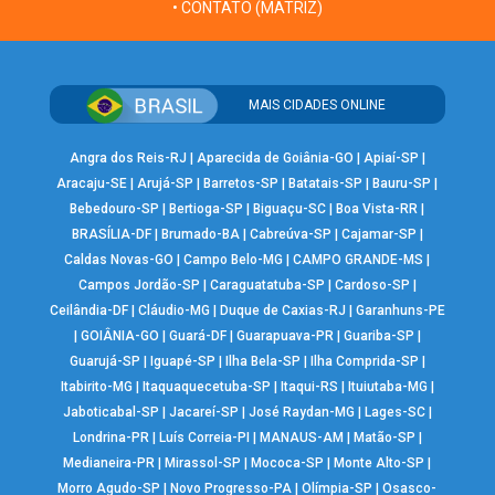
• CONTATO (MATRIZ)
MAIS CIDADES ONLINE
Angra dos Reis-RJ
|
Aparecida de Goiânia-GO
|
Apiaí-SP
|
Aracaju-SE
|
Arujá-SP
|
Barretos-SP
|
Batatais-SP
|
Bauru-SP
|
Bebedouro-SP
|
Bertioga-SP
|
Biguaçu-SC
|
Boa Vista-RR
|
BRASÍLIA-DF
|
Brumado-BA
|
Cabreúva-SP
|
Cajamar-SP
|
Caldas Novas-GO
|
Campo Belo-MG
|
CAMPO GRANDE-MS
|
Campos Jordão-SP
|
Caraguatatuba-SP
|
Cardoso-SP
|
Ceilândia-DF
|
Cláudio-MG
|
Duque de Caxias-RJ
|
Garanhuns-PE
|
GOIÂNIA-GO
|
Guará-DF
|
Guarapuava-PR
|
Guariba-SP
|
Guarujá-SP
|
Iguapé-SP
|
Ilha Bela-SP
|
Ilha Comprida-SP
|
Itabirito-MG
|
Itaquaquecetuba-SP
|
Itaqui-RS
|
Ituiutaba-MG
|
Jaboticabal-SP
|
Jacareí-SP
|
José Raydan-MG
|
Lages-SC
|
Londrina-PR
|
Luís Correia-PI
|
MANAUS-AM
|
Matão-SP
|
Medianeira-PR
|
Mirassol-SP
|
Mococa-SP
|
Monte Alto-SP
|
Morro Agudo-SP
|
Novo Progresso-PA
|
Olímpia-SP
|
Osasco-