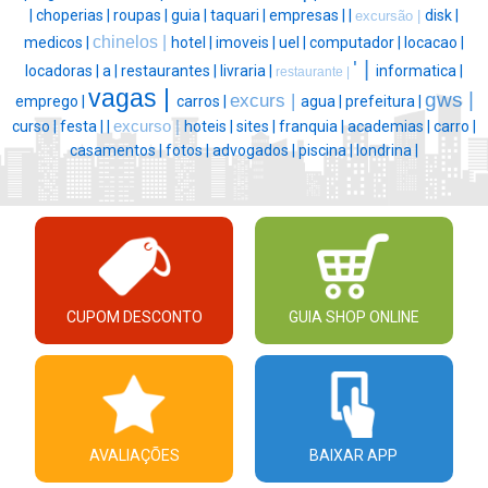
|
choperias |
roupas |
guia |
taquari |
empresas |
|
disk |
excursão |
chinelos |
medicos |
hotel |
imoveis |
uel |
computador |
locacao |
' |
locadoras |
a |
restaurantes |
livraria |
informatica |
restaurante |
vagas |
gws |
excurs |
emprego |
carros |
agua |
prefeitura |
curso |
festa |
|
excurso |
hoteis |
sites |
franquia |
academias |
carro |
casamentos |
fotos |
advogados |
piscina |
londrina |
CUPOM DESCONTO
GUIA SHOP ONLINE
AVALIAÇÕES
BAIXAR APP