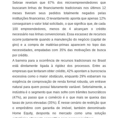
Sebrae revelam que 67% dos microempreendedores que
buscaram linhas de financiamento tradicionais nos últimos 12
meses tiveram seus pedidos totalmente negados pelas
instituições financeiras. O levantamento aponta que apenas 12%
conseguiram o valor total solicitado, o que significa que, de cada
100 empreendedores, menos de 4 alcançam o crédito
necessário nas linhas convencionais. Essa escassez de recursos
ocorre justamente quando a manutenção do negócio (capital de
giro) e a compra de matérias-primas aparecem no topo das
necessidades, empatadas com 35% das motivações de busca
por crédito.
A barreira para a ocorrência de recursos tradicionais no Brasil
está diretamente ligada à rigidez dos processos. Entre as
empresas que tentaram obter crédito, 42% apontam a burocracia
excessiva como o maior obstáculo, enquanto 29% esbarram na
exigência de comprovação de renda formal robusta, um entrave
natural para quem possui faturamento variável. Setorialmente, a
indústria é o segmento que mais sofre com trâmites burocráticos
(47%), ao passo que o comércio é o que mais se queixa das
taxas de juros elevadas (35%). É nesse cenário de restrição que
o empréstimo com garantia de imóvel, também denominado
Home Equity, desponta no mercado como uma solução