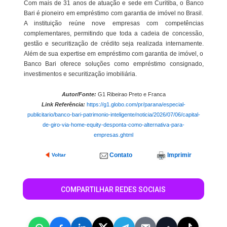
Com mais de 31 anos de atuação e sede em Curitiba, o Banco
Bari é pioneiro em empréstimo com garantia de imóvel no Brasil.
A instituição reúne nove empresas com competências
complementares, permitindo que toda a cadeia de concessão,
gestão e securitização de crédito seja realizada internamente.
Além de sua expertise em empréstimo com garantia de imóvel, o
Banco Bari oferece soluções como empréstimo consignado,
investimentos e securitização imobiliária.
Autor/Fonte:
G1 Ribeirao Preto e Franca
Link Referência:
https://g1.globo.com/pr/parana/especial-
publicitario/banco-bari-patrimonio-inteligente/noticia/2026/07/06/capital-
de-giro-via-home-equity-desponta-como-alternativa-para-
empresas.ghtml
Contato
Imprimir
Voltar
COMPARTILHAR REDES SOCIAIS