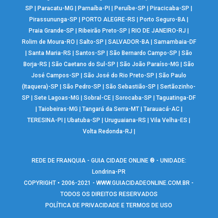
SP
|
Paracatu-MG
|
Parnaíba-PI
|
Peruíbe-SP
|
Piracicaba-SP
|
Pirassununga-SP
|
PORTO ALEGRE-RS
|
Porto Seguro-BA
|
Praia Grande-SP
|
Ribeirão Preto-SP
|
RIO DE JANEIRO-RJ
|
Rolim de Moura-RO
|
Salto-SP
|
SALVADOR-BA
|
Samambaia-DF
|
Santa Maria-RS
|
Santos-SP
|
São Bernardo Campo-SP
|
São
Borja-RS
|
São Caetano do Sul-SP
|
São João Paraíso-MG
|
São
José Campos-SP
|
São José do Rio Preto-SP
|
São Paulo
(Itaquera)-SP
|
São Pedro-SP
|
São Sebastião-SP
|
Sertãozinho-
SP
|
Sete Lagoas-MG
|
Sobral-CE
|
Sorocaba-SP
|
Taguatinga-DF
|
Taiobeiras-MG
|
Tangará da Serra-MT
|
Tarauacá-AC
|
TERESINA-PI
|
Ubatuba-SP
|
Uruguaiana-RS
|
Vila Velha-ES
|
Volta Redonda-RJ
|
REDE DE FRANQUIA - GUIA CIDADE ONLINE ® - UNIDADE:
Londrina-PR
COPYRIGHT • 2006-2021 -
WWW.GUIACIDADEONLINE.COM.BR
-
TODOS OS DIREITOS RESERVADOS
POLÍTICA DE PRIVACIDADE E TERMOS DE USO