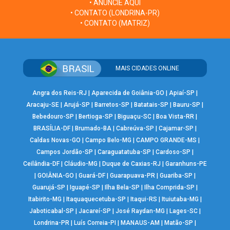
• ANUNCIE AQUI
• CONTATO (LONDRINA-PR)
• CONTATO (MATRIZ)
MAIS CIDADES ONLINE
Angra dos Reis-RJ
|
Aparecida de Goiânia-GO
|
Apiaí-SP
|
Aracaju-SE
|
Arujá-SP
|
Barretos-SP
|
Batatais-SP
|
Bauru-SP
|
Bebedouro-SP
|
Bertioga-SP
|
Biguaçu-SC
|
Boa Vista-RR
|
BRASÍLIA-DF
|
Brumado-BA
|
Cabreúva-SP
|
Cajamar-SP
|
Caldas Novas-GO
|
Campo Belo-MG
|
CAMPO GRANDE-MS
|
Campos Jordão-SP
|
Caraguatatuba-SP
|
Cardoso-SP
|
Ceilândia-DF
|
Cláudio-MG
|
Duque de Caxias-RJ
|
Garanhuns-PE
|
GOIÂNIA-GO
|
Guará-DF
|
Guarapuava-PR
|
Guariba-SP
|
Guarujá-SP
|
Iguapé-SP
|
Ilha Bela-SP
|
Ilha Comprida-SP
|
Itabirito-MG
|
Itaquaquecetuba-SP
|
Itaqui-RS
|
Ituiutaba-MG
|
Jaboticabal-SP
|
Jacareí-SP
|
José Raydan-MG
|
Lages-SC
|
Londrina-PR
|
Luís Correia-PI
|
MANAUS-AM
|
Matão-SP
|