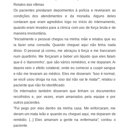
Relatos das vítimas
Os pacientes prestaram depoimentos à polícia e revelaram as
condições dos atendimentos e da moradia. Alguns deles
contaram que eram agredidos logo no início do internamento,
quando eram levados para a clinica com uso de força bruta e de
maneira involuntária.
"Inicialmente o pessoal chegou na minha mãe e relatou que eu
ia fazer uma consulta. Quando cheguei aqui não tinha nada
disso. O pessoal já correu, me abraçou à força e me trancaram
num quartinho. Me forçaram a beber um líquido que eles falam
que é o 'danoninho', que são vários remédios, e me doparam. Ai
depois veio o efeito colateral, onde eu comecei a cuspir sangue
e não me levaram ao médico. Eles me disseram: 'Isso é normal,
se você usou droga na rua, isso daí não vai te matar'", relatou o
paciente que não foi identificado.
Os internados também disseram que tinham os documentos
recolhidos e, por vezes, eram amarrados pela equipe e por
outros pacientes.
"Fui pego por eles dentro da minha casa. Me enforcaram, me
deram um mata leão e quando eu cheguei aqui, me doparam de
remédio. [...] Eles amarram a gente na enfermaria", contou o
paciente.