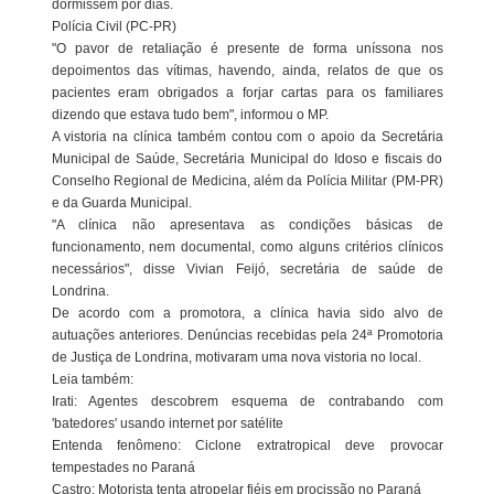
dormissem por dias.
Polícia Civil (PC-PR)
"O pavor de retaliação é presente de forma uníssona nos
depoimentos das vítimas, havendo, ainda, relatos de que os
pacientes eram obrigados a forjar cartas para os familiares
dizendo que estava tudo bem", informou o MP.
A vistoria na clínica também contou com o apoio da Secretária
Municipal de Saúde, Secretária Municipal do Idoso e fiscais do
Conselho Regional de Medicina, além da Polícia Militar (PM-PR)
e da Guarda Municipal.
"A clínica não apresentava as condições básicas de
funcionamento, nem documental, como alguns critérios clínicos
necessários", disse Vivian Feijó, secretária de saúde de
Londrina.
De acordo com a promotora, a clínica havia sido alvo de
autuações anteriores. Denúncias recebidas pela 24ª Promotoria
de Justiça de Londrina, motivaram uma nova vistoria no local.
Leia também:
Irati: Agentes descobrem esquema de contrabando com
'batedores' usando internet por satélite
Entenda fenômeno: Ciclone extratropical deve provocar
tempestades no Paraná
Castro: Motorista tenta atropelar fiéis em procissão no Paraná