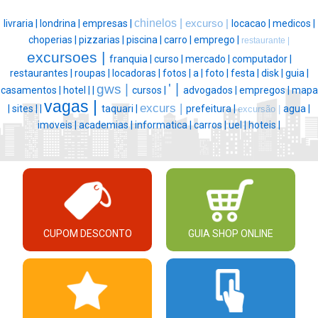
chinelos |
livraria |
londrina |
empresas |
excurso |
locacao |
medicos |
choperias |
pizzarias |
piscina |
carro |
emprego |
restaurante |
excursoes |
franquia |
curso |
mercado |
computador |
restaurantes |
roupas |
locadoras |
fotos |
a |
foto |
festa |
disk |
guia |
' |
gws |
casamentos |
hotel |
|
cursos |
advogados |
empregos |
mapa
vagas |
excurs |
|
sites |
|
taquari |
prefeitura |
agua |
excursão |
imoveis |
academias |
informatica |
carros |
uel |
hoteis |
CUPOM DESCONTO
GUIA SHOP ONLINE