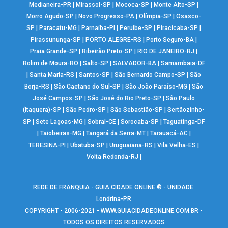
Medianeira-PR
|
Mirassol-SP
|
Mococa-SP
|
Monte Alto-SP
|
Morro Agudo-SP
|
Novo Progresso-PA
|
Olímpia-SP
|
Osasco-
SP
|
Paracatu-MG
|
Parnaíba-PI
|
Peruíbe-SP
|
Piracicaba-SP
|
Pirassununga-SP
|
PORTO ALEGRE-RS
|
Porto Seguro-BA
|
Praia Grande-SP
|
Ribeirão Preto-SP
|
RIO DE JANEIRO-RJ
|
Rolim de Moura-RO
|
Salto-SP
|
SALVADOR-BA
|
Samambaia-DF
|
Santa Maria-RS
|
Santos-SP
|
São Bernardo Campo-SP
|
São
Borja-RS
|
São Caetano do Sul-SP
|
São João Paraíso-MG
|
São
José Campos-SP
|
São José do Rio Preto-SP
|
São Paulo
(Itaquera)-SP
|
São Pedro-SP
|
São Sebastião-SP
|
Sertãozinho-
SP
|
Sete Lagoas-MG
|
Sobral-CE
|
Sorocaba-SP
|
Taguatinga-DF
|
Taiobeiras-MG
|
Tangará da Serra-MT
|
Tarauacá-AC
|
TERESINA-PI
|
Ubatuba-SP
|
Uruguaiana-RS
|
Vila Velha-ES
|
Volta Redonda-RJ
|
REDE DE FRANQUIA - GUIA CIDADE ONLINE ® - UNIDADE:
Londrina-PR
COPYRIGHT • 2006-2021 -
WWW.GUIACIDADEONLINE.COM.BR
-
TODOS OS DIREITOS RESERVADOS