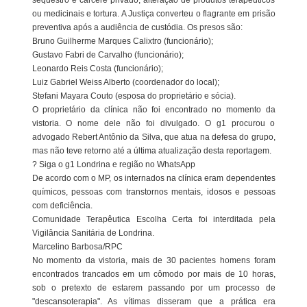
sequestro e cárcere privado, alteração de produtos terapêuticos
ou medicinais e tortura. A Justiça converteu o flagrante em prisão
preventiva após a audiência de custódia. Os presos são:
Bruno Guilherme Marques Calixtro (funcionário);
Gustavo Fabri de Carvalho (funcionário);
Leonardo Reis Costa (funcionário);
Luiz Gabriel Weiss Alberto (coordenador do local);
Stefani Mayara Couto (esposa do proprietário e sócia).
O proprietário da clínica não foi encontrado no momento da
vistoria. O nome dele não foi divulgado. O g1 procurou o
advogado Rebert Antônio da Silva, que atua na defesa do grupo,
mas não teve retorno até a última atualização desta reportagem.
? Siga o g1 Londrina e região no WhatsApp
De acordo com o MP, os internados na clínica eram dependentes
químicos, pessoas com transtornos mentais, idosos e pessoas
com deficiência.
Comunidade Terapêutica Escolha Certa foi interditada pela
Vigilância Sanitária de Londrina.
Marcelino Barbosa/RPC
No momento da vistoria, mais de 30 pacientes homens foram
encontrados trancados em um cômodo por mais de 10 horas,
sob o pretexto de estarem passando por um processo de
"descansoterapia". As vítimas disseram que a prática era