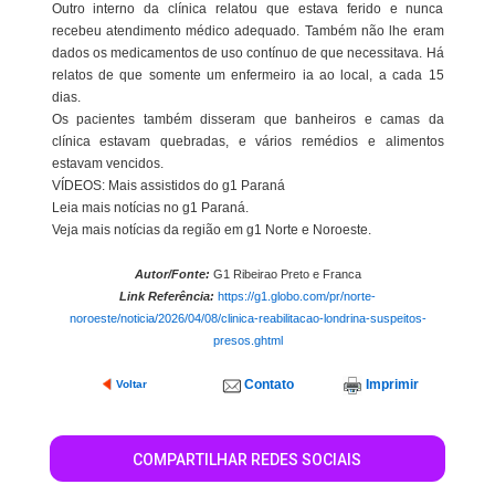
Outro interno da clínica relatou que estava ferido e nunca
recebeu atendimento médico adequado. Também não lhe eram
dados os medicamentos de uso contínuo de que necessitava. Há
relatos de que somente um enfermeiro ia ao local, a cada 15
dias.
Os pacientes também disseram que banheiros e camas da
clínica estavam quebradas, e vários remédios e alimentos
estavam vencidos.
VÍDEOS: Mais assistidos do g1 Paraná
Leia mais notícias no g1 Paraná.
Veja mais notícias da região em g1 Norte e Noroeste.
Autor/Fonte:
G1 Ribeirao Preto e Franca
Link Referência:
https://g1.globo.com/pr/norte-
noroeste/noticia/2026/04/08/clinica-reabilitacao-londrina-suspeitos-
presos.ghtml
Contato
Imprimir
Voltar
COMPARTILHAR REDES SOCIAIS