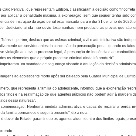
aio Percival, que representam Edilson, classificaram a decisão como "incorreta 
u por aplicar a penalidade máxima, a exoneração, sem que sequer tenha sido con
iência de instrução da ação penal está marcada para o dia 31 de julho de 2026, 
Poder Judiciário ainda não ouviu testemunhas nem produziu as provas que são 
 Trânsito, porém, destaca que as esferas criminal, civil e administrativa são indep
trativamente um servidor antes da conclusão da persecução penal, quando os fato
e violação ao devido processo legal, à presunção de inocência e ao contraditór
todos os elementos que o próprio processo criminal ainda irá produzir".
impetraram um mandado de segurança visando à anulação da decisão administrat
nagens ao adolescente morto após ser baleado pela Guarda Municipal de Curitib
ero, que representa a família do adolescente, informou que a exoneração "rep
dos fatos e na reafirmação de que agentes públicos não podem agir à margem d
 atos dessa natureza".
 comemoração. Nenhuma medida administrativa é capaz de reparar a perda irrep
 da família permanece e seguirá presente", diz a nota.
 dever do Estado garantir que os agentes atuem dentro dos limites legais, pres
correndo