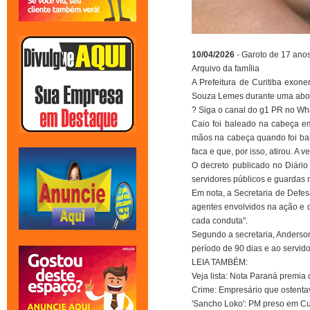
10/04/2026
- Garoto de 17 ano
Arquivo da família
A Prefeitura de Curitiba exon
Souza Lemes durante uma aborda
? Siga o canal do g1 PR no W
Caio foi baleado na cabeça e
mãos na cabeça quando foi bal
faca e que, por isso, atirou. A
O decreto publicado no Diário 
servidores públicos e guardas m
Em nota, a Secretaria de Defesa
agentes envolvidos na ação e q
cada conduta".
Segundo a secretaria, Anderso
período de 90 dias e ao servido
LEIA TAMBÉM:
Veja lista: Nota Paraná premia
Crime: Empresário que ostenta
'Sancho Loko': PM preso em Cur