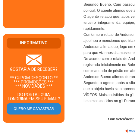
Segundo Bueno, Caio passou 
policial. O agente afirmou que
O agente relatou que, após ve
terceiro integrante da equip
rapidamente.
Conforme o relato de Anderson
ajoelhou e mencionou que iria 
INFORMATIVO
Anderson afirma que, logo em s
para que vizinhos chamassem o
De acordo com o relato de And
registrada inicialmente no Bo
GOSTARIA DE RECEBER?
com mandado de prisão em aber
Anderson Bueno afirmou durant
** CUPOM DESCONTO **
*** PROMOÇÕES ***
Segundo o agente, após a situ
*** NOVIDADES ***
que o objeto havia sido apree
DO PORTAL GUIA
VÍDEOS: Mais assistidos do g1
LONDRINA EM SEU E-MAIL?
Leia mais notícias no g1 Paran
Link Referência:
Volt