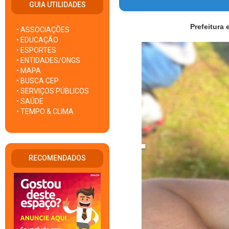
GUIA UTILIDADES
Prefeitura
• ASSOCIAÇÕES
• EDUCAÇÃO
• ESPORTES
• ENTIDADES/ONGS
• MAPA
• BUSCA CEP
• SERVIÇOS PÚBLICOS
• SAÚDE
• TEMPO & CLIMA
RECOMENDADOS