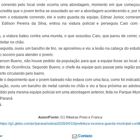
correndo pelo local onde ocorria uma abordagem, momento em que começou 
 acredita que o jovem tenha se assustado ao ver a abordagem acontecendo e, por is
rem o estudante correndo, ele e outro guarda da equipe, Edmar Junior, correr
e, Edilson Pereira da Silva, entrou na viatura policial e perseguiu Caio com
, a viatura bateu contra uma mureta, o que assustou Caio, que parou de correr,
deitar no chão.
eguida, ouviu um barulho de tiro, se aproximou e viu a lesão na cabeça do estud
 socorro para atender o jovem.
erson Bueno, não houve pedido da população para que a equipe fosse ao local. 
letim de Ocorrência. Segundo Bueno, o chefe da equipe quis passar pela região p
to circulando pelo bairro.
e o depoimento que o jovem baleado não estava com uma faca, como foi indicado 
ação, ouviu um barulho de metal caindo no chão e viu a faca próxima ao adoles
ndido pela mesma equipe policial em uma abordagem anterior, feita no Parque Mun
 Paraná
á.
Autor/Fonte:
G1 Ribeirao Preto e Franca
https://g1.globo.com/pr/parana/noticia/2026/04/10/prefeitura-exonera-guarda-municipal-curit
Contato
ar