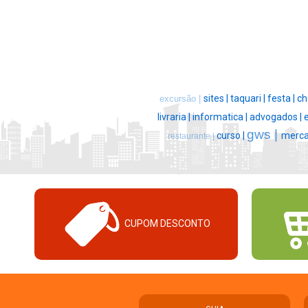
sites |
taquari |
festa |
ch
excursão |
livraria |
informatica |
advogados |
gws |
curso |
merca
restaurante |
CUPOM DESCONTO