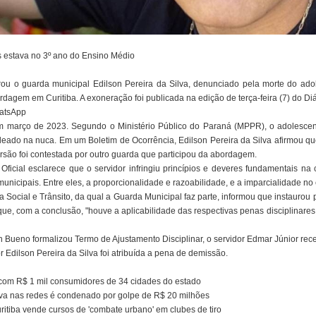
s estava no 3º ano do Ensino Médio
erou o guarda municipal Edilson Pereira da Silva, denunciado pela morte do ado
gem em Curitiba. A exoneração foi publicada na edição de terça-feira (7) do Diár
hatsApp
m março de 2023. Segundo o Ministério Público do Paraná (MPPR), o adolescen
eado na nuca. Em um Boletim de Ocorrência, Edilson Pereira da Silva afirmou
 versão foi contestada por outro guarda que participou da abordagem.
Oficial esclarece que o servidor infringiu princípios e deveres fundamentais na 
unicipais. Entre eles, a proporcionalidade e razoabilidade, e a imparcialidade no e
 Social e Trânsito, da qual a Guarda Municipal faz parte, informou que instaurou 
ue, com a conclusão, "houve a aplicabilidade das respectivas penas disciplinare
n Bueno formalizou Termo de Ajustamento Disciplinar, o servidor Edmar Júnior re
r Edilson Pereira da Silva foi atribuída a pena de demissão.
 com R$ 1 mil consumidores de 34 cidades do estado
va nas redes é condenado por golpe de R$ 20 milhões
itiba vende cursos de 'combate urbano' em clubes de tiro