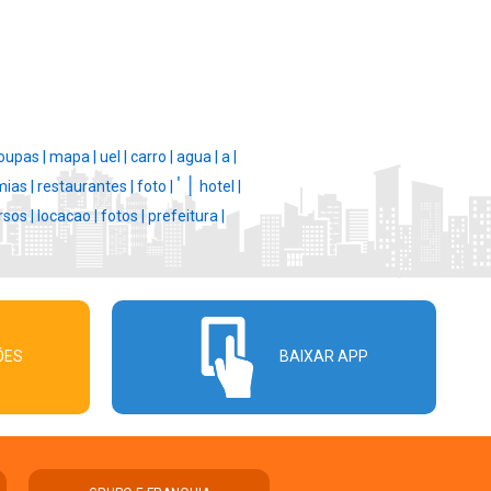
oupas |
mapa |
uel |
carro |
agua |
a |
' |
ias |
restaurantes |
foto |
hotel |
rsos |
locacao |
fotos |
prefeitura |
ÕES
BAIXAR APP