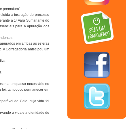
e prematura".
cluída a instrução do processo
perante a 1ª Vara Sumariante do
essenciais para a apuração dos
endentes.
s apurados em ambas as esferas
io. A Corregedoria antecipou um
iva.
a
resenta um passo necessário no
a lei, tampouco permanecer em
arável de Caio, cuja vida foi
ervando a vida e a dignidade de