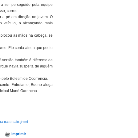
a ser perseguido pela equipe
so, correu.
am a pé em direção ao jovem. O
 o veículo, o alcançando mais
 colocou as mãos na cabeça, se
ante. Ele conta ainda que pediu
A versão também é diferente da
orque havia suspeita de alguém
pelo Boletim de Ocorrência.
cente. Entretanto, Bueno alega
icipal Mané Garrincha.
iba-caso-caio.ghtml
Imprimir