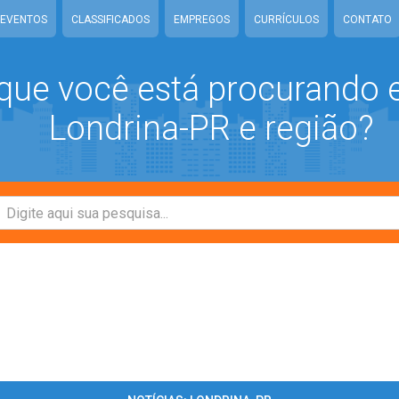
EVENTOS
CLASSIFICADOS
EMPREGOS
CURRÍCULOS
CONTATO
que você está procurando
Londrina-PR e região?