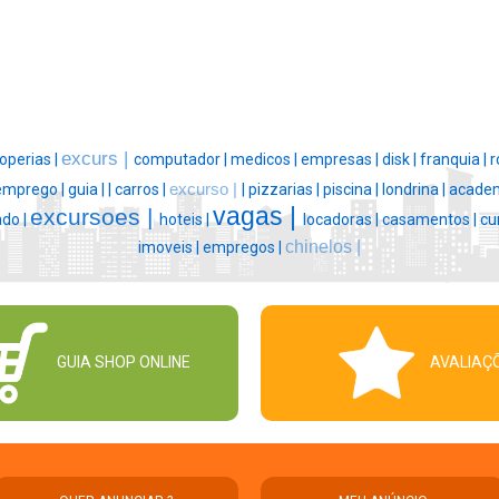
excurs |
operias |
computador |
medicos |
empresas |
disk |
franquia |
r
emprego |
guia |
|
carros |
excurso |
|
pizzarias |
piscina |
londrina |
academ
vagas |
excursoes |
do |
hoteis |
locadoras |
casamentos |
cu
chinelos |
imoveis |
empregos |
GUIA SHOP ONLINE
AVALIAÇ