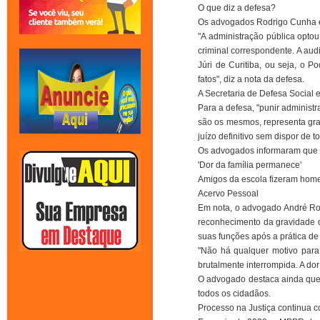
O que diz a defesa?
Os advogados Rodrigo Cunha e C
"A administração pública opto
criminal correspondente. A aud
Júri de Curitiba, ou seja, o 
fatos", diz a nota da defesa.
A Secretaria de Defesa Social e
Para a defesa, "punir adminis
são os mesmos, representa grav
juízo definitivo sem dispor de 
Os advogados informaram que 
'Dor da família permanece'
Amigos da escola fizeram home
Acervo Pessoal
Em nota, o advogado André Rom
reconhecimento da gravidade 
suas funções após a prática de
"Não há qualquer motivo para
brutalmente interrompida. A dor
O advogado destaca ainda que é
todos os cidadãos.
Processo na Justiça continua 