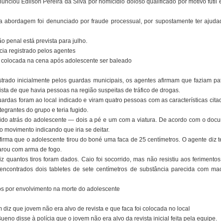
iou Edilson Pereira da Silva por homicídio doloso qualificado por motivo fútil 
a abordagem foi denunciado por fraude processual, por supostamente ter ajuda
o penal está prevista para julho.
cia registrado pelos agentes
i colocada na cena após adolescente ser baleado
strado inicialmente pelos guardas municipais, os agentes afirmam que faziam p
sta de que havia pessoas na região suspeitas de tráfico de drogas.
ardas foram ao local indicado e viram quatro pessoas com as características ci
egrantes do grupo e teria fugido.
 ido atrás do adolescente — dois a pé e um com a viatura. De acordo com o doc
to movimento indicando que iria se deitar.
irma que o adolescente tirou do boné uma faca de 25 centímetros. O agente diz 
parou com arma de fogo.
z quantos tiros foram dados. Caio foi socorrido, mas não resistiu aos ferimento
ncontrados dois tabletes de sete centímetros de substância parecida com ma
os por envolvimento na morte do adolescente
iz que jovem não era alvo de revista e que faca foi colocada no local
no disse à polícia que o jovem não era alvo da revista inicial feita pela equipe.