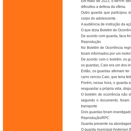
Em maio de 2023, o MPPR denunc
dificultou a defesa da vítima.
Outro guarda que participou d
corpo do adolescente.
A audiência de instrução da açã
O que dizia Boletim de Ocorrên
De acordo com guarda, faca fo
Reprodução
No Boletim de Ocorrência regi
foram informados por um motori
De acordo com o boletim, os gu
os guardas, Caio era um dos int
Então, os guardas afirmam ter
carro cercou Caio, que teria fei
Porém, nessa hora, o guarda af
resguardar a própria vida, dis
O boletim de ocorrência não di
segundo o documento, foram e
transporte.
Dois guardas foram investigad
Reprodução/RPC
Guarda presente na abordagem d
O guarda municipal Anderson Bue