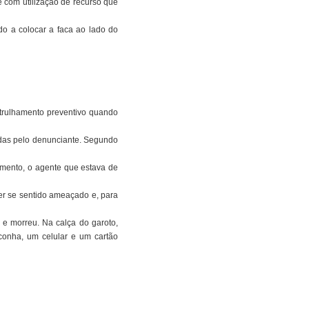
e com utilização de recurso que
do a colocar a faca ao lado do
atrulhamento preventivo quando
tadas pelo denunciante. Segundo
umento, o agente que estava de
ter se sentido ameaçado e, para
s e morreu. Na calça do garoto,
conha, um celular e um cartão