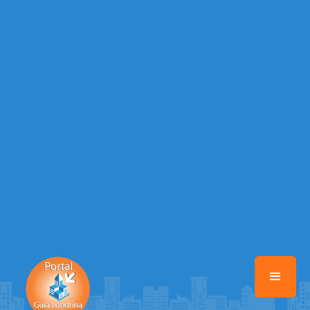
Warning
: Illegal string offset 'EMAIL_AUTOR' in
/home/portalguialondrina/www/class-mb/Seguranca.Class.php
on
line
37
Warning
: Illegal string offset 'DATA_CADASTRO' in
/home/portalguialondrina/www/class-mb/Seguranca.Class.php
on
line
37
Warning
: Illegal string offset 'DESTAQUE' in
/home/portalguialondrina/www/class-mb/Seguranca.Class.php
on
line
37
Warning
: Illegal string offset 'STATUS' in
/home/portalguialondrina/www/class-mb/Seguranca.Class.php
on
line
37