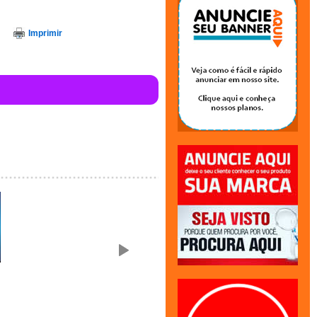
Imprimir