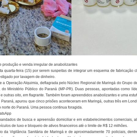
 produção e venda irregular de anabolizantes
a quarta-feira (15) por serem suspeitas de integrar um esquema de fabricação c
stigado por lavagem de dinheiro.
e a Operação Alquimia, deflagrada pelo Núcleo Regional de Maringá do Grupo 
 do Ministério Público do Paraná (MP-PR). Duas pessoas, apontadas como líde
 e outras oito, em flagrante. Também foram apreendidos anabolizantes e uma est
o Paraná, apurou que cinco prisões aconteceram em Maringá, outras três em Lo
o norte do Paraná. Uma pessoa continua foragida.
hatsApp
mandados de busca e apreensão domiciliar e em estabelecimentos comerciais, a
ulos de luxo e bloqueio de ativos financeiros até o limite de R$ 12 milhões.
 da Vigilância Sanitária de Maringá e de aproximadamente 70 policiais, dentr