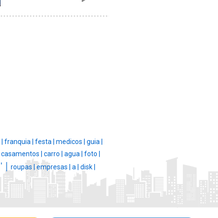
 |
franquia |
festa |
medicos |
guia |
|
casamentos |
carro |
agua |
foto |
' |
|
roupas |
empresas |
a |
disk |