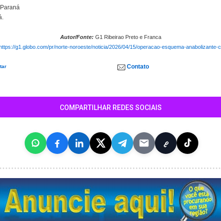
 Paraná
á.
Autor/Fonte:
G1 Ribeirao Preto e Franca
https://g1.globo.com/pr/norte-noroeste/noticia/2026/04/15/operacao-esquema-anabolizante-c
Contato
tar
COMPARTILHAR REDES SOCIAIS