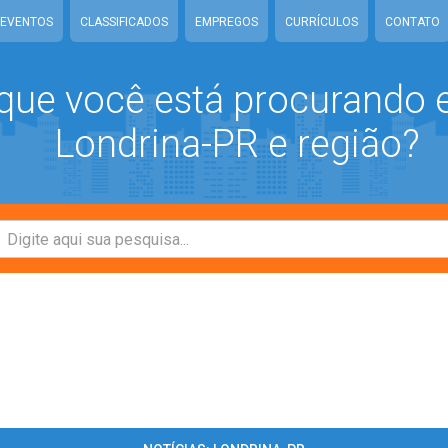
EVENTOS
CLASSIFICADOS
EMPREGOS
CURRÍCULOS
CONTATO
que você está procurando
Londrina-PR e região?