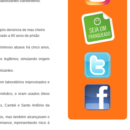
nabolizantes clandestinos.
 após denúncia de mau cheiro
nado a 60 anos de prisão
iminoso atuava há cinco anos,
os legítimos, simulando origem
lizantes.
m laboratórios improvisados e
méstico, e eram usados óleos
as, Cambé e Santo Antônio da
iais, mas também alcançavam o
ormance, representando risco à