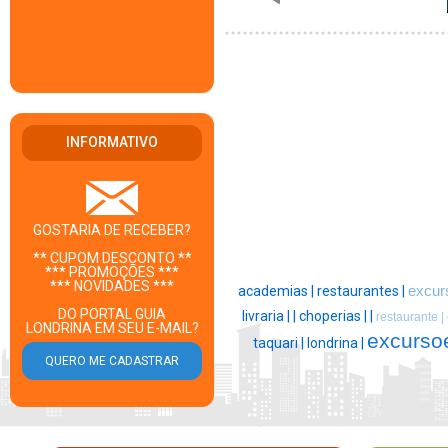
INFORMATIVO
GOSTARIA DE RECEBER?
** CUPOM DESCONTO **
*** PROMOÇÕES ***
*** NOVIDADES ***
academias |
restaurantes |
excur
DO PORTAL GUIA
livraria |
|
choperias |
|
restaurante |
LONDRINA EM SEU E-MAIL?
excurso
taquari |
londrina |