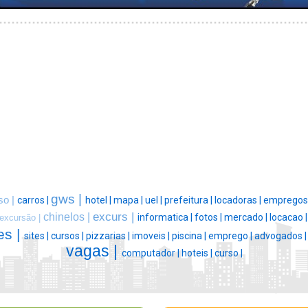
gws |
so |
carros |
hotel |
mapa |
uel |
prefeitura |
locadoras |
empregos
excurs |
chinelos |
informatica |
fotos |
mercado |
locacao 
excursão |
es |
sites |
cursos |
pizzarias |
imoveis |
piscina |
emprego |
advogados 
vagas |
computador |
hoteis |
curso |