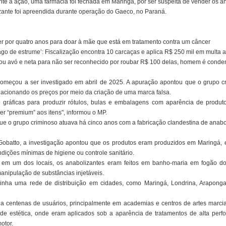
ante a ação, uma farmácia foi fechada em Maringá, por ser suspeita de vender os a
ante foi apreendida durante operação do Gaeco, no Paraná.
er por quatro anos para doar à mãe que está em tratamento contra um câncer
lago de estrume’: Fiscalização encontra 10 carcaças e aplica R$ 250 mil em multa
ou avó e neta para não ser reconhecido por roubar R$ 100 delas, homem é conde
omeçou a ser investigado em abril de 2025. A apuração apontou que o grupo cr
acionando os preços por meio da criação de uma marca falsa.
e gráficas para produzir rótulos, bulas e embalagens com aparência de produt
er “premium” aos itens", informou o MP.
 o grupo criminoso atuava há cinco anos com a fabricação clandestina de anabo
obatto, a investigação apontou que os produtos eram produzidos em Maringá, e
ições mínimas de higiene ou controle sanitário.
em um dos locais, os anabolizantes eram feitos em banho-maria em fogão do
anipulação de substâncias injetáveis.
tinha uma rede de distribuição em cidades, como Maringá, Londrina, Arapong
 a centenas de usuários, principalmente em academias e centros de artes marc
s de estética, onde eram aplicados sob a aparência de tratamentos de alta perf
otor.