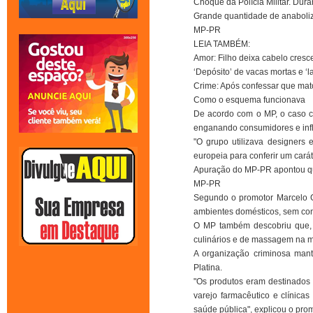
Choque da Polícia Militar. Dur
Grande quantidade de anaboliz
MP-PR
LEIA TAMBÉM:
Amor: Filho deixa cabelo cresc
‘Depósito’ de vacas mortas e ‘
Crime: Após confessar que mat
Como o esquema funcionava
De acordo com o MP, o caso c
enganando consumidores e infl
"O grupo utilizava designers 
europeia para conferir um carát
Apuração do MP-PR apontou que
MP-PR
Segundo o promotor Marcelo G
ambientes domésticos, sem cond
O MP também descobriu que, 
culinários e de massagem na m
A organização criminosa man
Platina.
"Os produtos eram destinados
varejo farmacêutico e clínica
saúde pública", explicou o prom