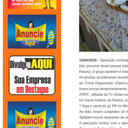
15/04/2026
- Operação combate
Dez pessoas foram presas nest
Paraná. O grupo também é inve
As prisões aconteceram durant
ao Crime Organizado (Gaeco),
foram presas temporariamente,
A RPC, afiliada da TV Globo n
em Santo Antônio da Platina, n
? Siga o canal do g1 PR no W
Ao todo, foram cumpridos 16 
Também houve sequestro de veíc
A operação contou com o apoio