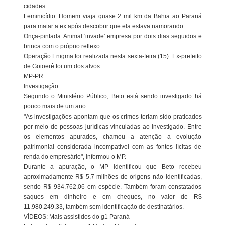
cidades
Feminicídio: Homem viaja quase 2 mil km da Bahia ao Paraná
para matar a ex após descobrir que ela estava namorando
Onça-pintada: Animal 'invade' empresa por dois dias seguidos e
brinca com o próprio reflexo
Operação Enigma foi realizada nesta sexta-feira (15). Ex-prefeito
de Goioerê foi um dos alvos.
MP-PR
Investigação
Segundo o Ministério Público, Beto está sendo investigado há
pouco mais de um ano.
"As investigações apontam que os crimes teriam sido praticados
por meio de pessoas jurídicas vinculadas ao investigado. Entre
os elementos apurados, chamou a atenção a evolução
patrimonial considerada incompatível com as fontes lícitas de
renda do empresário", informou o MP.
Durante a apuração, o MP identificou que Beto recebeu
aproximadamente R$ 5,7 milhões de origens não identificadas,
sendo R$ 934.762,06 em espécie. Também foram constatados
saques em dinheiro e em cheques, no valor de R$
11.980.249,33, também sem identificação de destinatários.
VÍDEOS: Mais assistidos do g1 Paraná