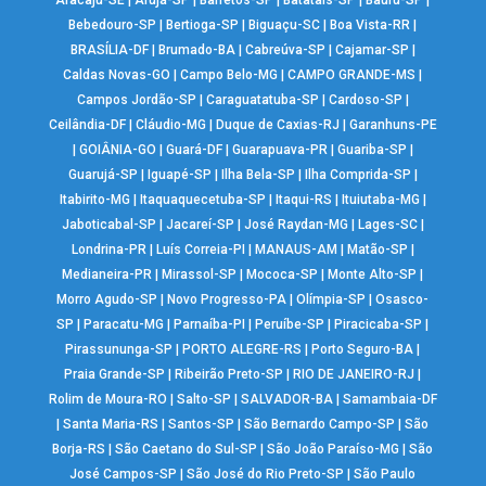
Aracaju-SE
|
Arujá-SP
|
Barretos-SP
|
Batatais-SP
|
Bauru-SP
|
Bebedouro-SP
|
Bertioga-SP
|
Biguaçu-SC
|
Boa Vista-RR
|
BRASÍLIA-DF
|
Brumado-BA
|
Cabreúva-SP
|
Cajamar-SP
|
Caldas Novas-GO
|
Campo Belo-MG
|
CAMPO GRANDE-MS
|
Campos Jordão-SP
|
Caraguatatuba-SP
|
Cardoso-SP
|
Ceilândia-DF
|
Cláudio-MG
|
Duque de Caxias-RJ
|
Garanhuns-PE
|
GOIÂNIA-GO
|
Guará-DF
|
Guarapuava-PR
|
Guariba-SP
|
Guarujá-SP
|
Iguapé-SP
|
Ilha Bela-SP
|
Ilha Comprida-SP
|
Itabirito-MG
|
Itaquaquecetuba-SP
|
Itaqui-RS
|
Ituiutaba-MG
|
Jaboticabal-SP
|
Jacareí-SP
|
José Raydan-MG
|
Lages-SC
|
Londrina-PR
|
Luís Correia-PI
|
MANAUS-AM
|
Matão-SP
|
Medianeira-PR
|
Mirassol-SP
|
Mococa-SP
|
Monte Alto-SP
|
Morro Agudo-SP
|
Novo Progresso-PA
|
Olímpia-SP
|
Osasco-
SP
|
Paracatu-MG
|
Parnaíba-PI
|
Peruíbe-SP
|
Piracicaba-SP
|
Pirassununga-SP
|
PORTO ALEGRE-RS
|
Porto Seguro-BA
|
Praia Grande-SP
|
Ribeirão Preto-SP
|
RIO DE JANEIRO-RJ
|
Rolim de Moura-RO
|
Salto-SP
|
SALVADOR-BA
|
Samambaia-DF
|
Santa Maria-RS
|
Santos-SP
|
São Bernardo Campo-SP
|
São
Borja-RS
|
São Caetano do Sul-SP
|
São João Paraíso-MG
|
São
José Campos-SP
|
São José do Rio Preto-SP
|
São Paulo