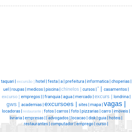
taquari |
hotel |
festa |
a |
prefeitura |
informatica |
choperias |
excursão |
' |
chinelos |
uel |
roupas |
medicos |
piscina |
cursos |
casamentos |
excurs |
excurso |
empregos |
|
franquia |
agua |
mercado |
londrina |
vagas |
excursoes |
gws |
academias |
sites |
mapa |
locadoras |
fotos |
carros |
foto |
pizzarias |
carro |
imoveis |
restaurante |
livraria |
empresas |
|
advogados |
locacao |
disk |
guia |
hoteis |
restaurantes |
computador |
emprego |
curso |