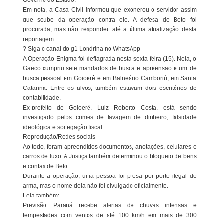
Governo do Estado.
Em nota, a Casa Civil informou que exonerou o servidor assim
que soube da operação contra ele. A defesa de Beto foi
procurada, mas não respondeu até a última atualização desta
reportagem.
? Siga o canal do g1 Londrina no WhatsApp
A Operação Enigma foi deflagrada nesta sexta-feira (15). Nela, o
Gaeco cumpriu sete mandados de busca e apreensão e um de
busca pessoal em Goioerê e em Balneário Camboriú, em Santa
Catarina. Entre os alvos, também estavam dois escritórios de
contabilidade.
Ex-prefeito de Goioerê, Luiz Roberto Costa, está sendo
investigado pelos crimes de lavagem de dinheiro, falsidade
ideológica e sonegação fiscal.
Reprodução/Redes sociais
Ao todo, foram apreendidos documentos, anotações, celulares e
carros de luxo. A Justiça também determinou o bloqueio de bens
e contas de Beto.
Durante a operação, uma pessoa foi presa por porte ilegal de
arma, mas o nome dela não foi divulgado oficialmente.
Leia também:
Previsão: Paraná recebe alertas de chuvas intensas e
tempestades com ventos de até 100 km/h em mais de 300