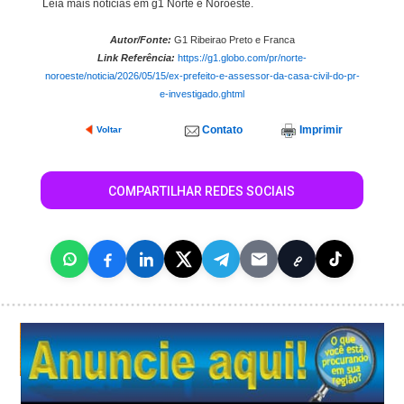
Leia mais notícias em g1 Norte e Noroeste.
Autor/Fonte:
G1 Ribeirao Preto e Franca
Link Referência:
https://g1.globo.com/pr/norte-
noroeste/noticia/2026/05/15/ex-prefeito-e-assessor-da-casa-civil-do-pr-
e-investigado.ghtml
Contato
Imprimir
Voltar
COMPARTILHAR REDES SOCIAIS