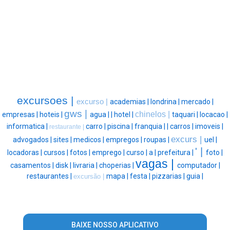
excursoes |
excurso |
academias |
londrina |
mercado |
gws |
chinelos |
empresas |
hoteis |
agua |
|
hotel |
taquari |
locacao |
informatica |
carro |
piscina |
franquia |
|
carros |
imoveis |
restaurante |
excurs |
advogados |
sites |
medicos |
empregos |
roupas |
uel |
' |
locadoras |
cursos |
fotos |
emprego |
curso |
a |
prefeitura |
foto |
vagas |
casamentos |
disk |
livraria |
choperias |
computador |
restaurantes |
mapa |
festa |
pizzarias |
guia |
excursão |
BAIXE NOSSO APLICATIVO