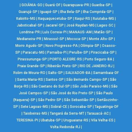
|
GOIÂNIA-GO
|
Guará-DF
|
Guarapuava-PR
|
Guariba-SP
|
Guarujá-SP
|
Iguapé-SP
|
Ilha Bela-SP
|
Ilha Comprida-SP
|
Itabirito-MG
|
Itaquaquecetuba-SP
|
Itaqui-RS
|
Ituiutaba-MG
|
Jaboticabal-SP
|
Jacareí-SP
|
José Raydan-MG
|
Lages-SC
|
Londrina-PR
|
Luís Correia-PI
|
MANAUS-AM
|
Matão-SP
|
Medianeira-PR
|
Mirassol-SP
|
Mococa-SP
|
Monte Alto-SP
|
Morro Agudo-SP
|
Novo Progresso-PA
|
Olímpia-SP
|
Osasco-
SP
|
Paracatu-MG
|
Parnaíba-PI
|
Peruíbe-SP
|
Piracicaba-SP
|
Pirassununga-SP
|
PORTO ALEGRE-RS
|
Porto Seguro-BA
|
Praia Grande-SP
|
Ribeirão Preto-SP
|
RIO DE JANEIRO-RJ
|
Rolim de Moura-RO
|
Salto-SP
|
SALVADOR-BA
|
Samambaia-DF
|
Santa Maria-RS
|
Santos-SP
|
São Bernardo Campo-SP
|
São
Borja-RS
|
São Caetano do Sul-SP
|
São João Paraíso-MG
|
São
José Campos-SP
|
São José do Rio Preto-SP
|
São Paulo
(Itaquera)-SP
|
São Pedro-SP
|
São Sebastião-SP
|
Sertãozinho-
SP
|
Sete Lagoas-MG
|
Sobral-CE
|
Sorocaba-SP
|
Taguatinga-DF
|
Taiobeiras-MG
|
Tangará da Serra-MT
|
Tarauacá-AC
|
TERESINA-PI
|
Ubatuba-SP
|
Uruguaiana-RS
|
Vila Velha-ES
|
Volta Redonda-RJ
|