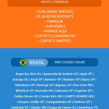
GRUPO E FRANQUIA
• GUIA CIDADE (MATRIZ)
• SEJA REPRESENTANTE
• FRANQUIA
• GUIA MOBILE
• ANUNCIE AQUI
• CONTATO (LONDRINA-PR)
• CONTATO (MATRIZ)
MAIS CIDADES ONLINE
Angra dos Reis-RJ
|
Aparecida de Goiânia-GO
|
Apiaí-SP
|
Aracaju-SE
|
Arujá-SP
|
Barretos-SP
|
Batatais-SP
|
Bauru-SP
|
Bebedouro-SP
|
Bertioga-SP
|
Biguaçu-SC
|
Boa Vista-RR
|
BRASÍLIA-DF
|
Brumado-BA
|
Cabreúva-SP
|
Cajamar-SP
|
Caldas Novas-GO
|
Campo Belo-MG
|
CAMPO GRANDE-MS
|
Campos Jordão-SP
|
Caraguatatuba-SP
|
Cardoso-SP
|
Ceilândia-DF
|
Cláudio-MG
|
Duque de Caxias-RJ
|
Garanhuns-PE