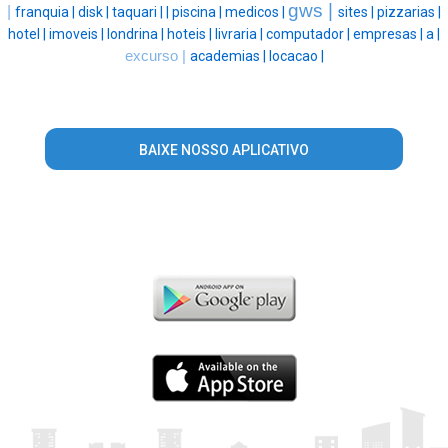
gws |
|
franquia |
disk |
taquari |
|
piscina |
medicos |
sites |
pizzarias |
hotel |
imoveis |
londrina |
hoteis |
livraria |
computador |
empresas |
a |
excurso |
academias |
locacao |
BAIXE NOSSO APLICATIVO