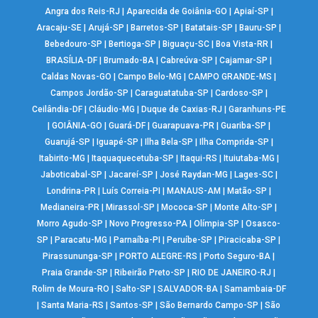
Angra dos Reis-RJ
|
Aparecida de Goiânia-GO
|
Apiaí-SP
|
Aracaju-SE
|
Arujá-SP
|
Barretos-SP
|
Batatais-SP
|
Bauru-SP
|
Bebedouro-SP
|
Bertioga-SP
|
Biguaçu-SC
|
Boa Vista-RR
|
BRASÍLIA-DF
|
Brumado-BA
|
Cabreúva-SP
|
Cajamar-SP
|
Caldas Novas-GO
|
Campo Belo-MG
|
CAMPO GRANDE-MS
|
Campos Jordão-SP
|
Caraguatatuba-SP
|
Cardoso-SP
|
Ceilândia-DF
|
Cláudio-MG
|
Duque de Caxias-RJ
|
Garanhuns-PE
|
GOIÂNIA-GO
|
Guará-DF
|
Guarapuava-PR
|
Guariba-SP
|
Guarujá-SP
|
Iguapé-SP
|
Ilha Bela-SP
|
Ilha Comprida-SP
|
Itabirito-MG
|
Itaquaquecetuba-SP
|
Itaqui-RS
|
Ituiutaba-MG
|
Jaboticabal-SP
|
Jacareí-SP
|
José Raydan-MG
|
Lages-SC
|
Londrina-PR
|
Luís Correia-PI
|
MANAUS-AM
|
Matão-SP
|
Medianeira-PR
|
Mirassol-SP
|
Mococa-SP
|
Monte Alto-SP
|
Morro Agudo-SP
|
Novo Progresso-PA
|
Olímpia-SP
|
Osasco-
SP
|
Paracatu-MG
|
Parnaíba-PI
|
Peruíbe-SP
|
Piracicaba-SP
|
Pirassununga-SP
|
PORTO ALEGRE-RS
|
Porto Seguro-BA
|
Praia Grande-SP
|
Ribeirão Preto-SP
|
RIO DE JANEIRO-RJ
|
Rolim de Moura-RO
|
Salto-SP
|
SALVADOR-BA
|
Samambaia-DF
|
Santa Maria-RS
|
Santos-SP
|
São Bernardo Campo-SP
|
São