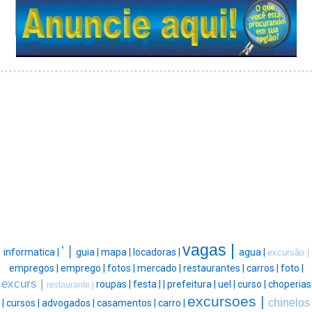
vagas |
' |
informatica |
guia |
mapa |
locadoras |
agua |
excursão |
empregos |
emprego |
fotos |
mercado |
restaurantes |
carros |
foto |
excurs |
roupas |
festa |
|
prefeitura |
uel |
curso |
choperias
restaurante |
excursoes |
chinelos
|
cursos |
advogados |
casamentos |
carro |